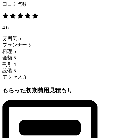
口コミ点数
4.6
雰囲気
5
プランナー
5
料理
5
金額
5
割引
4
設備
5
アクセス
3
もらった初期費用見積もり