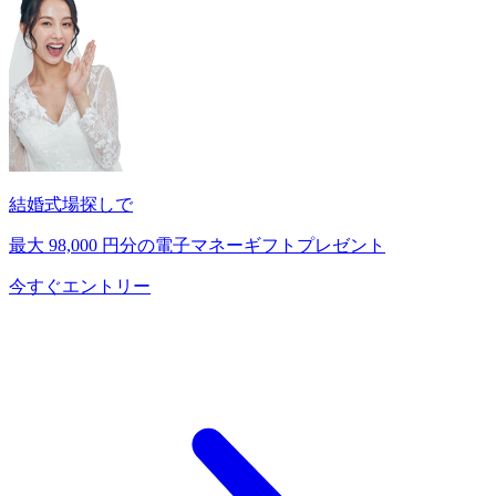
結婚式場探しで
最大
98,000
円分の電子マネーギフトプレゼント
今すぐエントリー