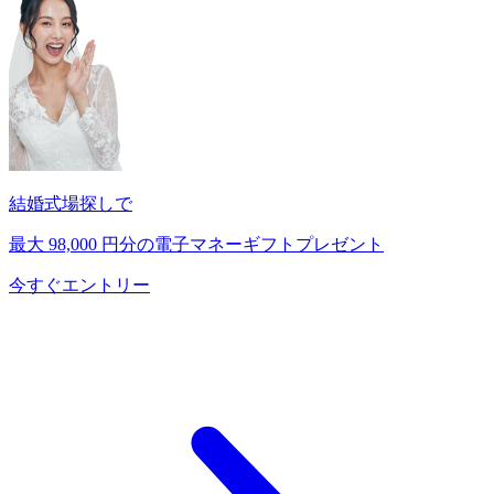
結婚式場探しで
最大
98,000
円分の電子マネーギフトプレゼント
今すぐエントリー