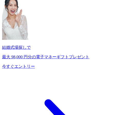
結婚式場探しで
最大
98,000
円分の電子マネーギフトプレゼント
今すぐエントリー