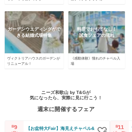
ガーデンウエディングがで
料理でおもてなし！
きる結婚式場特集
試食フェアの流れ
ヴィクトリアハウスのガーデンが
《感動体験》憧れのチャペル入
リニューアル！
場
ニーズ和歌山 by T&Gが
気になったら、実際に見に行こう！
週末に開催するフェア
9
11
8/
8/
【お盆特大Fair】海見えチャペル&