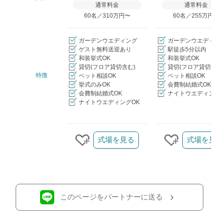
通常料金
通常料金
60名／310万円〜
60名／255万円
ガーデンウエディング
ガーデンウエディ
ゲスト無料送迎あり
駅徒歩5分以内
和装挙式OK
和装挙式OK
貸切(フロア貸切含む)
貸切(フロア貸切含
特徴
ペット相談OK
ペット相談OK
挙式のみOK
会費制結婚式OK
会費制結婚式OK
ナイトウエディング
ナイトウエディングOK
クリップ/詳細を見る
式場を見る
式場を見
クリップする
クリップす
このページをパートナーに送る