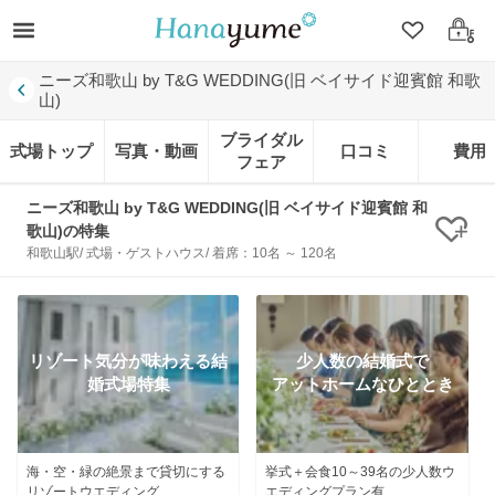
クリップ
ログ
ニーズ和歌山 by T&G WEDDING(旧 ベイサイド迎賓館 和歌
山)
ブライダル
式場トップ
写真・動画
口コミ
費用
フェア
ニーズ和歌山 by T&G WEDDING(旧 ベイサイド迎賓館 和
歌山)の特集
クリ
和歌山駅/ 式場・ゲストハウス/ 着席：10名 ～ 120名
リゾート気分が味わえる結
少人数の結婚式で
婚式場特集
アットホームなひととき
海・空・緑の絶景まで貸切にする
挙式＋会食10～39名の少人数ウ
リゾートウエディング
エディングプラン有