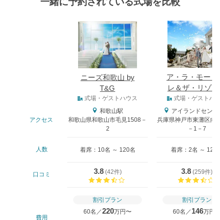
一緒に予約されている式場を比較
式場
ア・ラ・モード
ニーズ和歌山 by
レ＆ザ・リゾー
T&G
式場タイプ
式場・ゲストハウス
式場・ゲストハ
和歌山駅
アイランドセンタ
アクセス
和歌山県和歌山市毛見1508－
兵庫県神戸市東灘区向洋
2
－1－7
人数
着席：10名 ～ 120名
着席：2名 ～ 121
3.8
3.8
(
42件
)
(
259件
)
口コミ
口コミ評価
割引プラン
割引プラン
220
146
60名／
万円〜
60名／
万円
費用