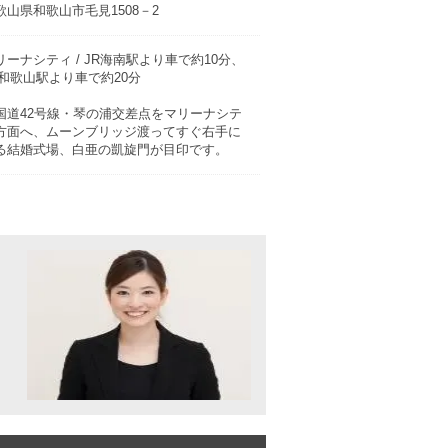
歌山県和歌山市毛見1508－2
リーナシティ / JR海南駅より車で約10分、
R和歌山駅より車で約20分
国道42号線・琴の浦交差点をマリーナシテ
方面へ、ムーンブリッジ渡ってすぐ右手に
る結婚式場、白亜の凱旋門が目印です。