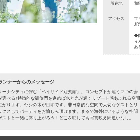
所在地
和
アクセス
マ
J
◆
ィ
あ
ランナーからのメッセージ
リーナシティに佇む「ベイサイド迎賓館」。コンセプトが違う２つの会
が選べる♪特徴的な凱旋門を進めば水と光が輝くリゾート感あふれる空間
広がります。ヤシの木が目印です。非日常的な空間で大切なゲストとリ
ックスしてパーティをお愉しみ頂けます。まるで海外にいるような空間
ゲストと一緒に盛り上がろう！どこを映しても写真映え間違いなし。