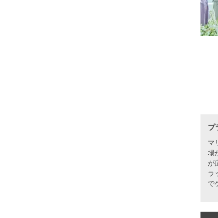
プ
マ
場
が
ラ
で