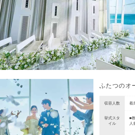
ふたつのオ
収容人数
着席
挙式スタ
■教
イル
人