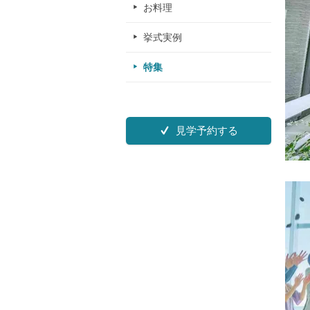
お料理
挙式実例
特集
見学予約する