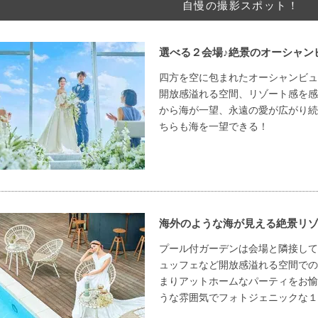
自慢の撮影スポット！
選べる２会場♪絶景のオーシャン
四方を空に包まれたオーシャンビュ
開放感溢れる空間、リゾート感を感
から海が一望、永遠の愛が広がり続
ちらも海を一望できる！
海外のような海が見える絶景リ
プール付ガーデンは会場と隣接して
ュッフェなど開放感溢れる空間での
まりアットホームなパーティをお愉
うな雰囲気でフォトジェニックな１