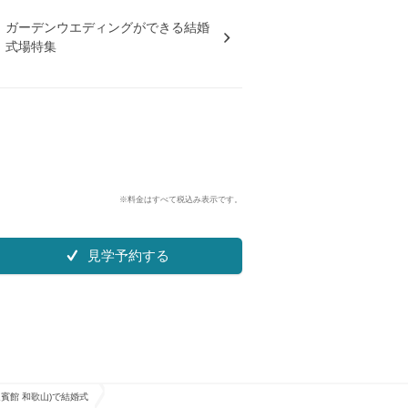
ガーデンウエディングができる結婚
式場特集
※料金はすべて税込み表示です。
見学予約する
ド迎賓館 和歌山)で結婚式