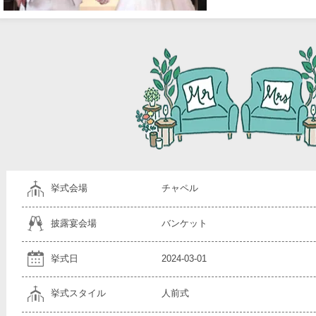
挙式会場
チャペル
披露宴会場
バンケット
挙式日
2024-03-01
挙式スタイル
人前式