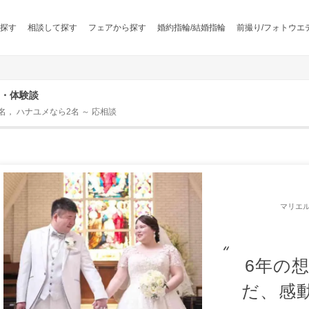
探す
相談して探す
フェアから探す
婚約指輪/結婚指輪
前撮り/フォトウエ
・体験談
0名， ハナユメなら2名 ～ 応相談
マリエ
6年の
だ、感