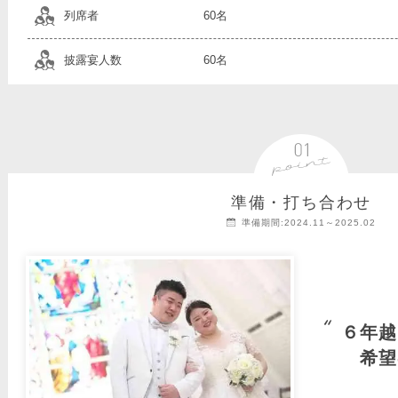
列席者
60名
披露宴人数
60名
準備・打ち合わせ
準備期間:2024.11～2025.02
６年越
希望