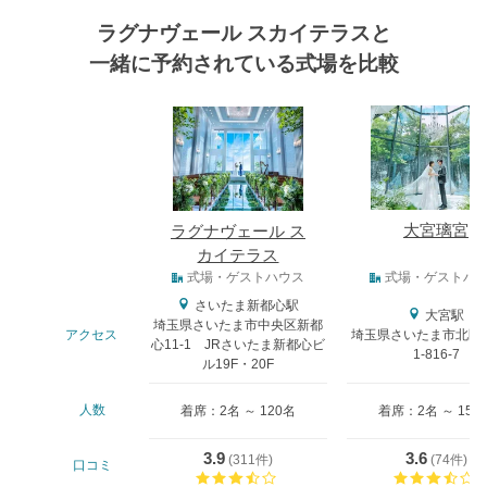
ラグナヴェール スカイテラスと
一緒に予約されている式場を比較
式場
大宮璃宮
ラグナヴェール ス
カイテラス
式場タイプ
式場・ゲストハウス
式場・ゲストハ
さいたま新都心駅
大宮駅
埼玉県さいたま市中央区新都
アクセス
埼玉県さいたま市北区
心11-1 JRさいたま新都心ビ
1-816-7
ル19F・20F
人数
着席：2名 ～ 120名
着席：2名 ～ 150
3.9
3.6
(
311件
)
(
74件
)
口コミ
口コミ評価