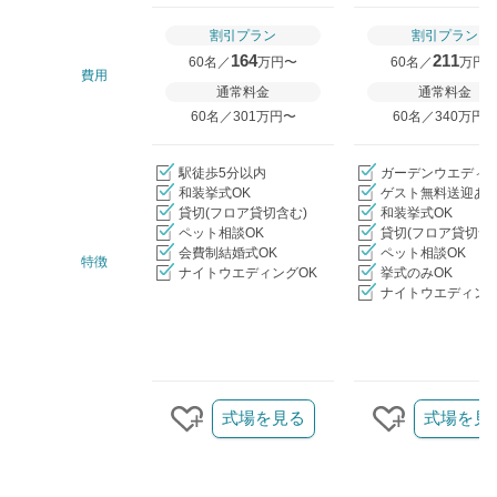
割引プラン
割引プラン
164
211
60名／
万円〜
60名／
万円
費用
通常料金
通常料金
60名／301万円〜
60名／340万円
駅徒歩5分以内
ガーデンウエディ
和装挙式OK
ゲスト無料送迎あ
貸切(フロア貸切含む)
和装挙式OK
ペット相談OK
貸切(フロア貸切含
会費制結婚式OK
ペット相談OK
特徴
ナイトウエディングOK
挙式のみOK
ナイトウエディング
クリップ/詳細を見る
式場を見る
式場を見
クリップする
クリップす