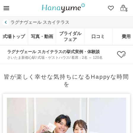
クリップ
ログ
ラグナヴェール スカイテラス
ブライダル
式場トップ
写真・動画
口コミ
費用
フェア
ラグナヴェール スカイテラスの挙式実例・体験談
クリ
さいたま新都心駅/ 式場・ゲストハウス/ 着席：2名 ～ 120名
皆が楽しく幸せな気持ちになるHappyな時間
を