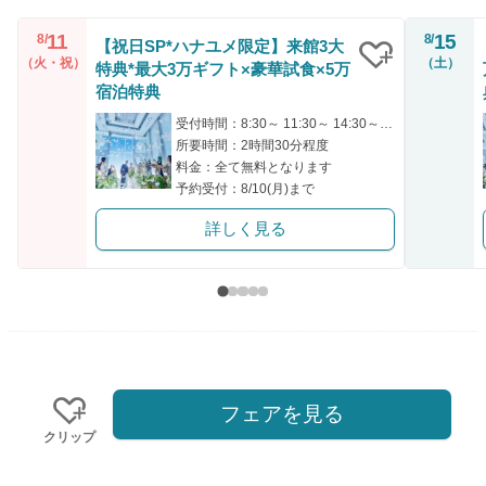
11
15
8/
8/
【祝日SP*ハナユメ限定】来館3大
（火・祝）
（土）
特典*最大3万ギフト×豪華試食×5万
クリップ
宿泊特典
受付時間：8:30～ 11:30～ 14:30～ 17:30～
所要時間：2時間30分程度
料金：全て無料となります
予約受付：8/10(月)まで
詳しく見る
フェアを見る
クリップ