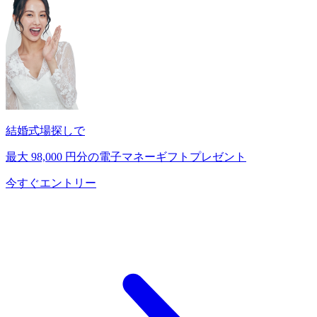
結婚式場探しで
最大
98,000
円分の電子マネーギフトプレゼント
今すぐエントリー