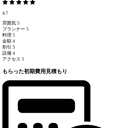
4.7
雰囲気
5
プランナー
5
料理
5
金額
4
割引
5
設備
4
アクセス
5
もらった初期費用見積もり