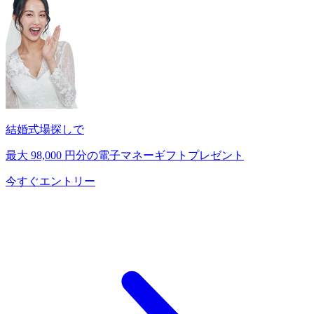
結婚式場探しで
最大
98,000
円分の電子マネーギフトプレゼント
今すぐエントリー