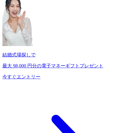
結婚式場探しで
最大
98,000
円分の電子マネーギフトプレゼント
今すぐエントリー