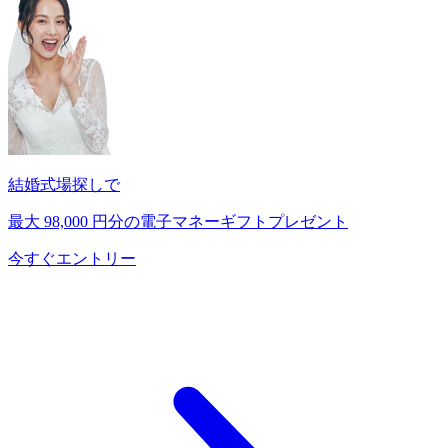
結婚式場探しで
最大
98,000
円分の電子マネーギフトプレゼント
今すぐエントリー