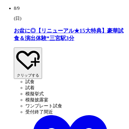
8/9
(日
)
お盆に◎【リニューアル★15大特典】豪華試
食＆演出体験*三宮駅3分
クリップする
試食
試着
模擬挙式
模擬披露宴
ワンプレート試食
受付終了間近