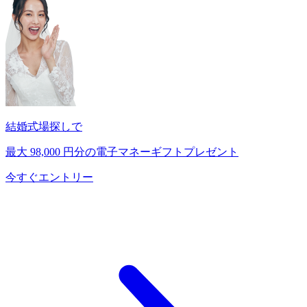
結婚式場探しで
最大
98,000
円分の電子マネーギフトプレゼント
今すぐエントリー