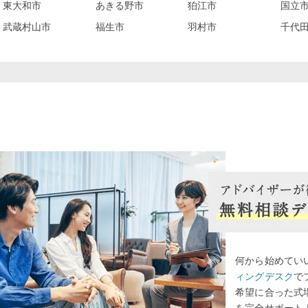
東大和市
あきる野市
狛江市
国立
武蔵村山市
福生市
羽村市
千代
何から始めてい
ィングデスク
で
希望に合った式
を完全サポート