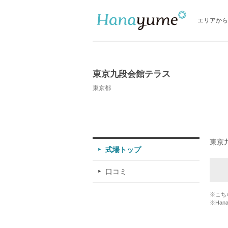
エリアから
東京九段会館テラス
東京都
東京
式場トップ
口コミ
※こち
※Han