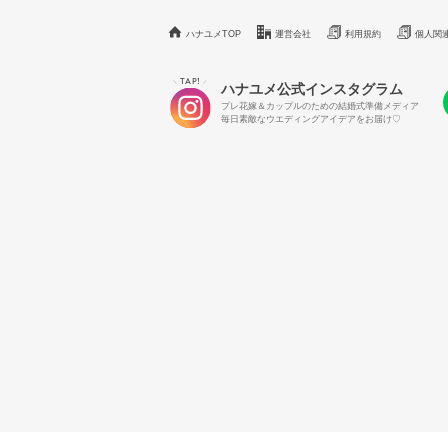
ハナユメTOP
運営会社
利用規約
個人関
TAP!
＼
／
ハナユメ公式インスタグラム
プレ花嫁＆カップルのための結婚式準備メディア
毎日素敵なウエディングアイデアをお届け♡