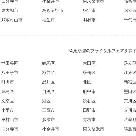
国分寺市
小金井市
東久留米市
昭島
東大和市
あきる野市
狛江市
国立
武蔵村山市
福生市
羽村市
千代
東京都のブライダルフェアを探
世田谷区
練馬区
大田区
足立
八王子市
杉並区
板橋区
江東
町田市
品川区
北区
新宿
豊島区
目黒区
府中市
墨田
文京区
港区
渋谷区
荒川
小平市
三鷹市
日野市
立川
東村山市
多摩市
青梅市
武蔵
国分寺市
小金井市
東久留米市
昭島