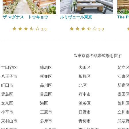
ザ マグナス　トウキョウ
ルミヴェール東京
The P
口コミ評価
口コミ評価
3.8
3.9
東京都の結婚式場を探す
世田谷区
練馬区
大田区
足立
八王子市
杉並区
板橋区
江東
町田市
品川区
北区
新宿
豊島区
目黒区
府中市
墨田
文京区
港区
渋谷区
荒川
小平市
三鷹市
日野市
立川
東村山市
多摩市
青梅市
武蔵