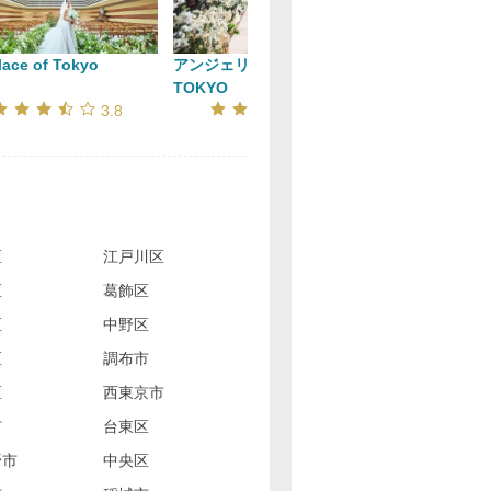
lace of Tokyo
アンジェリオン オ プラザ
グランブリエ
TOKYO
口コミ評価
口コミ評価
3.8
3.9
区
江戸川区
区
葛飾区
区
中野区
区
調布市
区
西東京市
市
台東区
野市
中央区