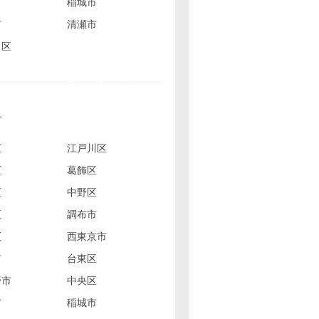
市
稲城市
市
清瀬市
田区
す
区
江戸川区
区
葛飾区
区
中野区
区
調布市
区
西東京市
市
台東区
野市
中央区
市
稲城市