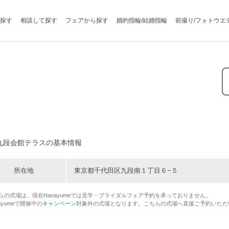
探す
相談して探す
フェアから探す
婚約指輪/結婚指輪
前撮り/フォトウエ
九段会館テラスの基本情報
所在地
東京都千代田区九段南１丁目６−５
らの式場は、現在Hanayumeでは見学・ブライダルフェア予約を承っておりません。
ayumeで開催中の
キャンペーン
対象外の式場となります。こちらの式場へ直接ご予約いただ