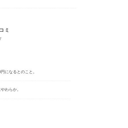
コミ
す
は0円になるとのこと。
はやわらか。