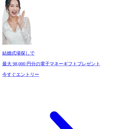
結婚式場探しで
最大
98,000
円分の電子マネーギフトプレゼント
今すぐエントリー