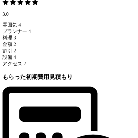
3.0
雰囲気
4
プランナー
4
料理
3
金額
2
割引
2
設備
4
アクセス
2
もらった初期費用見積もり