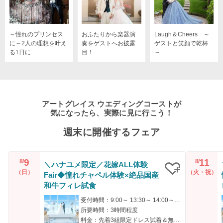
～憧れのプリンセス
おふたりから楽器演
Laugh＆Cheers ～
に～2人の理想を叶え
奏をゲストへお披露
ゲストと笑顔で乾杯
る1日に
目！
～
アートグレイス ウエディングコーストが
気になったら、実際に見に行こう！
週末に開催するフェア
9
11
8/
8/
＼ハナユメ限定／花嫁ALL体験
（日）
（火・祝）
Fair◆憧れチャペル体験×絶品国産
クリップ
和牛フィレ試食
受付時間：9:00～ 13:30～ 14:00～ 14:30～ 17:00～
所要時間：3時間程度
料金：先着3組限定ドレス試着＆無料厳選和牛フィレ肉試食