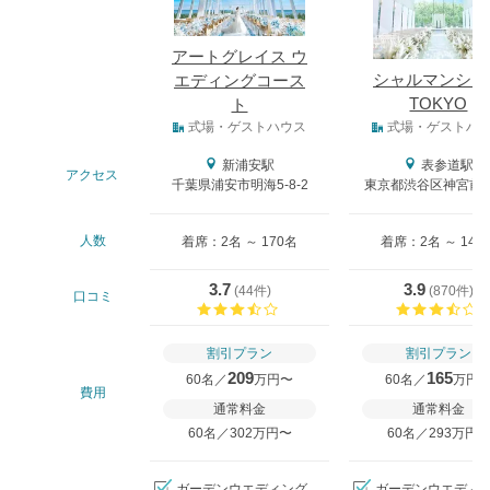
アートグレイス ウ
シャルマンシー
エディングコース
TOKYO
ト
式場タイプ
式場・ゲストハウス
式場・ゲストハ
新浦安駅
表参道駅
アクセス
千葉県浦安市明海5-8-2
東京都渋谷区神宮前4-
人数
着席：2名 ～ 170名
着席：2名 ～ 140
3.7
3.9
(
44件
)
(
870件
)
口コミ
口コミ評価
割引プラン
割引プラン
209
165
60名／
万円〜
60名／
万円
費用
通常料金
通常料金
60名／302万円〜
60名／293万円
ガーデンウエディング
ガーデンウエディ