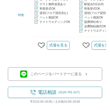
ゲスト無料送迎あり
駅徒歩5分以内
和装挙式OK
和装挙式OK
貸切(フロア貸切含む)
貸切(フロア貸切含
特徴
ペット相談OK
ペット相談OK
ナイトウエディングOK
提携神社有り
会費制結婚式OK
ナイトウエディング
クリップ/詳細を見る
式場を見る
式場を見
クリップする
クリップす
このページをパートナーに送る
電話相談
（0120-791-317)
平日10:30-19:00／土日祝10:00-19:00