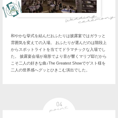
和やかな挙式を結んだおふたりは披露宴ではガラッと
雰囲気を変えての入場。 おふたりが選んだのは階段上
からスポットライトを当ててドラマチックな入場でし
た。 披露宴会場が扇形でより音が響くマリブ邸だから
こそ二人の好きな曲♪The Greatest Showでゲスト様を
二人の世界感へグッとひきこむ演出でした。