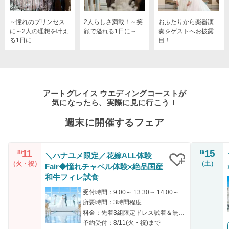
～憧れのプリンセス
2人らしさ満載！～笑
おふたりから楽器演
に～2人の理想を叶え
顔で溢れる1日に～
奏をゲストへお披露
る1日に
目！
アートグレイス ウエディングコーストが
気になったら、実際に見に行こう！
週末に開催するフェア
11
15
8/
8/
＼ハナユメ限定／花嫁ALL体験
（火・祝）
（土）
Fair◆憧れチャペル体験×絶品国産
クリップ
和牛フィレ試食
受付時間：9:00～ 13:30～ 14:00～ 14:30～ 17:00～
所要時間：3時間程度
料金：先着3組限定ドレス試着＆無料厳選和牛フィレ肉試食
予約受付：8/11(火・祝)まで