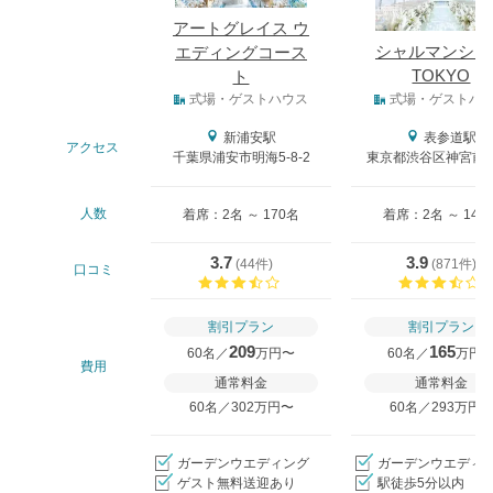
アートグレイス ウ
シャルマンシー
エディングコース
TOKYO
ト
式場タイプ
式場・ゲストハウス
式場・ゲストハ
新浦安駅
表参道駅
アクセス
千葉県浦安市明海5-8-2
東京都渋谷区神宮前4-
人数
着席：2名 ～ 170名
着席：2名 ～ 140
3.7
3.9
(
44件
)
(
871件
)
口コミ
口コミ評価
割引プラン
割引プラン
209
165
60名／
万円〜
60名／
万円
費用
通常料金
通常料金
60名／302万円〜
60名／293万円
ガーデンウエディング
ガーデンウエディ
ゲスト無料送迎あり
駅徒歩5分以内