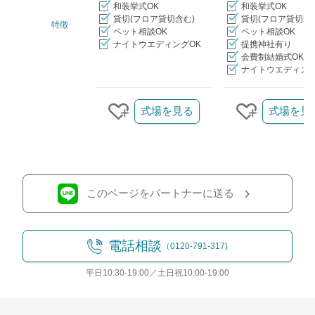
和装挙式OK
和装挙式OK
貸切(フロア貸切含む)
貸切(フロア貸切含
特徴
ペット相談OK
ペット相談OK
ナイトウエディングOK
提携神社有り
会費制結婚式OK
ナイトウエディング
クリップ/詳細を見る
式場を見る
式場を見
クリップする
クリップす
このページをパートナーに送る
電話相談
（0120-791-317)
平日10:30-19:00／土日祝10:00-19:00