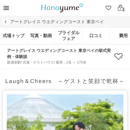
クリップ
ログ
アートグレイス ウエディングコースト 東京ベイ
ブライダル
式場トップ
写真・動画
口コミ
費用
フェア
アートグレイス ウエディングコースト 東京ベイの挙式実
例・体験談
クリ
新浦安駅/ 式場・ゲストハウス/ 着席：2名 ～ 170名
Laugh＆Cheers ～ゲストと笑顔で乾杯～