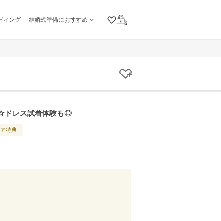
ディング
結婚式準備におすすめ
クリップリスト
ログイン
クリップする
呈☆ドレス試着体験も◎
ェア特典