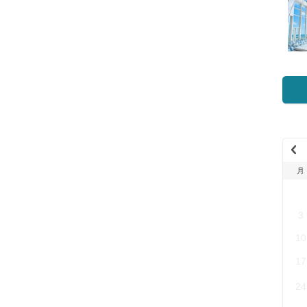
Pr
evi
月
ou
27
s
Mo
3
nth
(20
10
26
17
年
7
24
月)