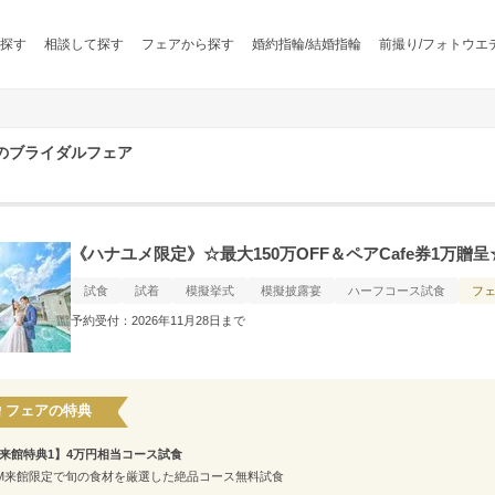
探す
相談して探す
フェアから探す
婚約指輪/結婚指輪
前撮り/フォトウエ
ラのブライダルフェア
《ハナユメ限定》☆最大150万OFF＆ペアCafe券1万贈
試食
試着
模擬挙式
模擬披露宴
ハーフコース試食
フ
予約受付：2026年11月28日まで
フェアの特典
来館特典1】4万円相当コース試食
M来館限定で旬の食材を厳選した絶品コース無料試食