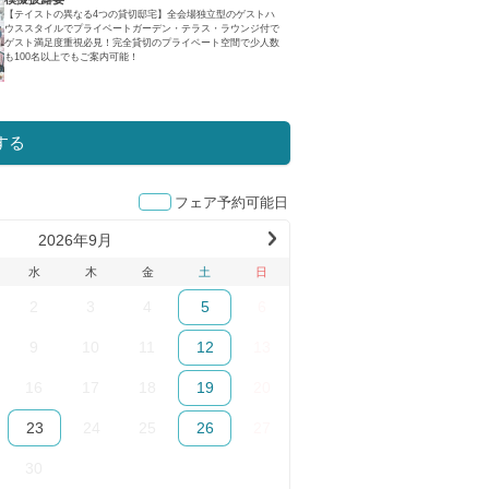
【テイストの異なる4つの貸切邸宅】全会場独立型のゲストハ
ウススタイルでプライベートガーデン・テラス・ラウンジ付で
ゲスト満足度重視必見！完全貸切のプライベート空間で少人数
も100名以上でもご案内可能！
する
フェア予約可能日
2026年9月
Ne
xt
水
木
金
土
日
Mo
2
3
4
5
6
nth
(20
9
10
11
12
13
26
年
16
17
18
19
20
10
月)
23
24
25
26
27
30
1
2
3
4