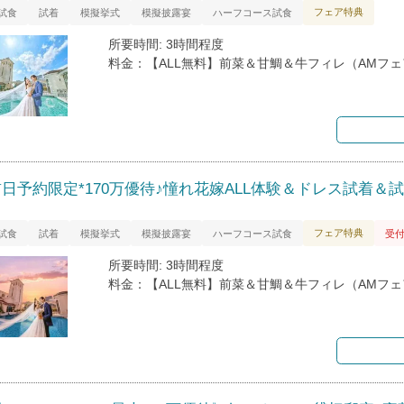
フェア特典
試食
試着
模擬挙式
模擬披露宴
ハーフコース試食
所要時間: 3時間程度
料金：【ALL無料】前菜＆甘鯛＆牛フィレ（AMフ
前日予約限定*170万優待♪憧れ花嫁ALL体験＆ドレス試着＆
フェア特典
試食
試着
模擬挙式
模擬披露宴
ハーフコース試食
受
所要時間: 3時間程度
料金：【ALL無料】前菜＆甘鯛＆牛フィレ（AMフ