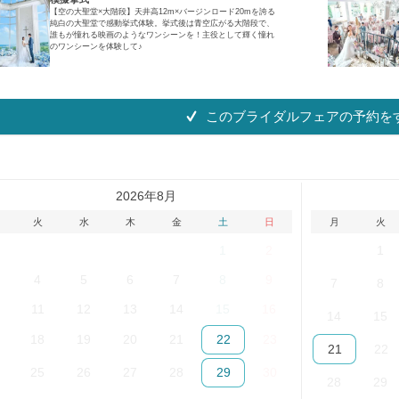
【空の大聖堂×大階段】天井高12m×バージンロード20mを誇る
純白の大聖堂で感動挙式体験。挙式後は青空広がる大階段で、
誰もが憧れる映画のようなワンシーンを！主役として輝く憧れ
のワンシーンを体験して♪
このブライダルフェアの予約を
2026年8月
火
水
木
金
土
日
月
火
28
29
30
31
1
2
31
1
4
5
6
7
8
9
7
8
11
12
13
14
15
16
14
15
18
19
20
21
22
23
21
22
25
26
27
28
29
30
28
29