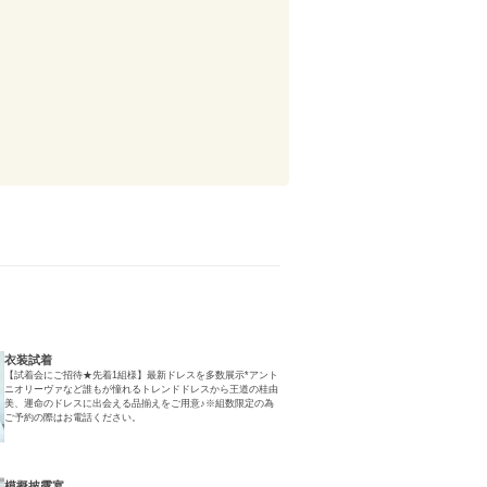
衣装試着
【試着会にご招待★先着1組様】最新ドレスを多数展示*アント
ニオリーヴァなど誰もが憧れるトレンドドレスから王道の桂由
美、運命のドレスに出会える品揃えをご用意♪※組数限定の為
ご予約の際はお電話ください。
模擬披露宴