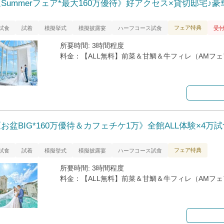
Summerフェア*最大160万優待》好アクセス×貸切邸宅♪
フェア特典
試食
試着
模擬挙式
模擬披露宴
ハーフコース試食
受
所要時間: 3時間程度
料金：【ALL無料】前菜＆甘鯛＆牛フィレ（AMフ
お盆BIG*160万優待＆カフェチケ1万》全館ALL体験×4万試
フェア特典
試食
試着
模擬挙式
模擬披露宴
ハーフコース試食
所要時間: 3時間程度
料金：【ALL無料】前菜＆甘鯛＆牛フィレ（AMフ