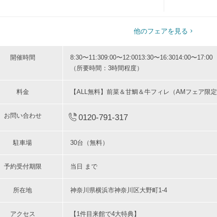
1
2
3
4
5
6
5
6
他のフェアを見る
開催時間
8:30〜11:30
9:00〜12:00
13:30〜16:30
14:00〜17:00
（所要時間：3時間程度）
料金
【ALL無料】前菜＆甘鯛＆牛フィレ（AMフェア限
お問い合わせ
0120-791-317
駐車場
30台（無料）
予約受付期限
当日 まで
所在地
神奈川県横浜市神奈川区大野町1-4
アクセス
【1件目来館で4大特典】