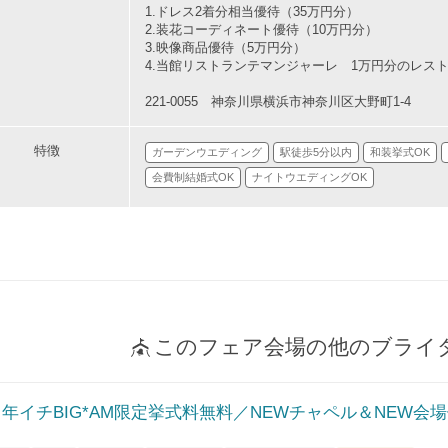
1.ドレス2着分相当優待（35万円分）
2.装花コーディネート優待（10万円分）
3.映像商品優待（5万円分）
4.当館リストランテマンジャーレ 1万円分のレス
221-0055 神奈川県横浜市神奈川区大野町1-4
特徴
ガーデンウエディング
駅徒歩5分以内
和装挙式OK
会費制結婚式OK
ナイトウエディングOK
このフェア会場の他のブライ
＼年イチBIG*AM限定挙式料無料／NEWチャペル＆NEW会