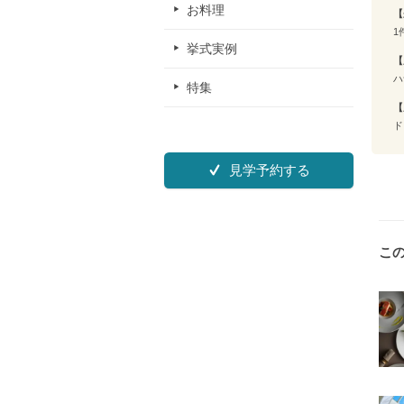
お料理
【
1
挙式実例
【
ハ
特集
【
ド
見学予約する
こ