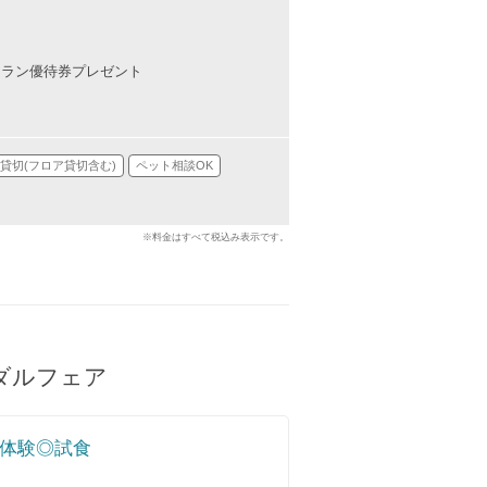
トラン優待券プレゼント
貸切(フロア貸切含む)
ペット相談OK
※料金はすべて税込み表示です。
ダルフェア
場体験◎試食