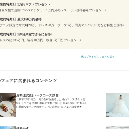
来館特典2】1万円ギフトプレゼント
件目来館で当館Cafeペアチケット1万円分のレストラン優待券をプレゼント♪
成約特典1】最大150万円優待
ナユメ限定で挙式料20万、ドレス20万、ブーケ3万、写真アルバム18万など特別ご優待♪
成約特典2】1件目来館でさらにお得♪
レス2着分35万円、装花10万円、映像5万円分プレゼント♪
他のブライダルフェアを探す
のフェアに含まれるコンテンツ
お料理試食(ハーフコース試食)
【豪華4万円相当！旬の食材を厳選した絶品コース試食（無
料）】ウニを使用し季節の食材に拘った前菜×お祝いに相応し
い甘鯛×A5ランク国産牛フィレ試食※PMフェアは変動★
模擬挙式