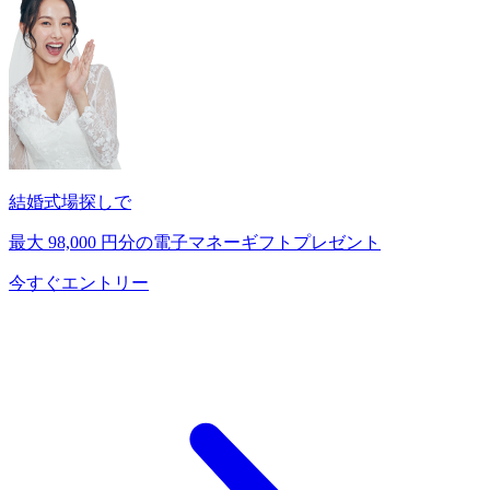
結婚式場探しで
最大
98,000
円分の電子マネーギフトプレゼント
今すぐエントリー