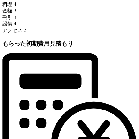
料理
4
金額
3
割引
3
設備
4
アクセス
2
もらった初期費用見積もり