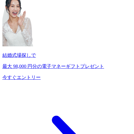
結婚式場探しで
最大
98,000
円分の電子マネーギフトプレゼント
今すぐエントリー