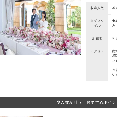
収容人数
着席
挙式スタ
◆
イル
み
所在地
和
アクセス
南
J
正
※
い
少人数が叶う！おすすめポイン