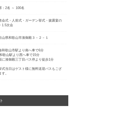
：2名 ～ 100名
教会式・人前式・ガーデン挙式・披露宴の
・1.5次会
歌山県和歌山市湊御殿３－２－１
海和歌山市駅より南へ車で6分
R和歌山駅より西へ車で15分
面に湊御殿三丁目バス停より徒歩1分
挙式当日はゲスト様に無料送迎バスもござ
ます。
ト