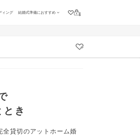
ディング
結婚式準備におすすめ
クリップリスト
ログイン
クリップする
で
ととき
完全貸切のアットホーム婚