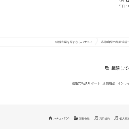
平日 10
結婚式場を探すならハナユメ
和歌山県の結婚式場
相談して
結婚式相談サポート
店舗相談
オンラ
ハナユメTOP
運営会社
利用規約
個人関