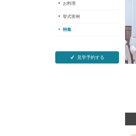
お料理
挙式実例
特集
見学予約する