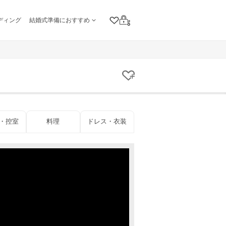
ディング
結婚式準備におすすめ
クリップリスト
ログイン
クリップする
・控室
料理
ドレス・衣装