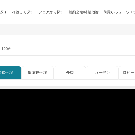
探す
相談して探す
フェアから探す
婚約指輪/結婚指輪
前撮り/フォトウエ
100名
挙式会場
披露宴会場
外観
ガーデン
ロビー