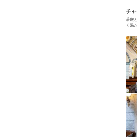
チャ
荘厳
く温