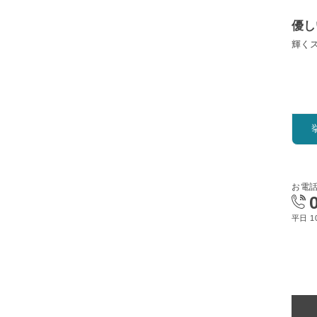
優し
輝く
お電
平日 10