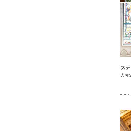
ステ
大切