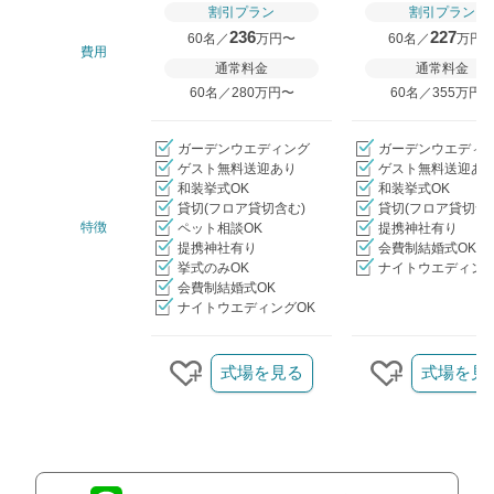
割引プラン
割引プラン
236
227
60名／
万円〜
60名／
万円
費用
通常料金
通常料金
60名／280万円〜
60名／355万円
ガーデンウエディング
ガーデンウエディ
ゲスト無料送迎あり
ゲスト無料送迎あ
和装挙式OK
和装挙式OK
貸切(フロア貸切含む)
貸切(フロア貸切含
特徴
ペット相談OK
提携神社有り
提携神社有り
会費制結婚式OK
挙式のみOK
ナイトウエディング
会費制結婚式OK
ナイトウエディングOK
クリップ/詳細を見る
式場を見る
式場を見
クリップする
クリップす