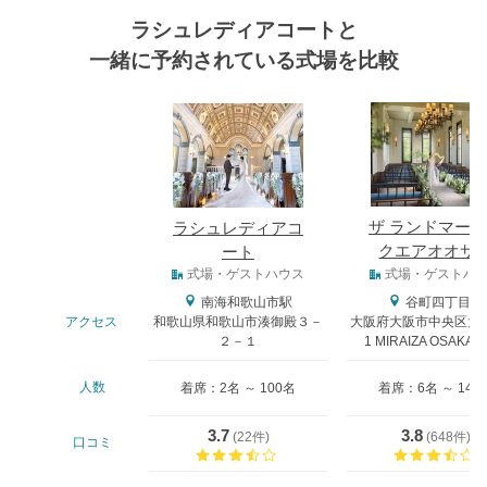
ラシュレディアコートと
一緒に予約されている式場を比較
式場
ザ ランドマー
ラシュレディアコ
クエアオオサ
ート
式場タイプ
式場・ゲストハウス
式場・ゲストハ
南海和歌山市駅
谷町四丁目駅
アクセス
和歌山県和歌山市湊御殿３－
大阪府大阪市中央区大阪
２－１
1 MIRAIZA OSAKA-
人数
着席：2名 ～ 100名
着席：6名 ～ 146
3.7
3.8
(
22件
)
(
648件
)
口コミ
口コミ評価