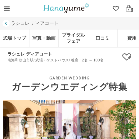
クリップ
ログ
ラシュレ ディアコート
ブライダル
式場トップ
写真・動画
口コミ
費用
フェア
ラシュレ ディアコート
クリ
南海和歌山市駅/ 式場・ゲストハウス/ 着席：2名 ～ 100名
ガーデンウエディング特集