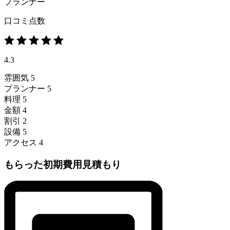
プランナー
口コミ点数
4.3
雰囲気
5
プランナー
5
料理
5
金額
4
割引
2
設備
5
アクセス
4
もらった初期費用見積もり