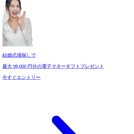
結婚式場探しで
最大
98,000
円分の電子マネーギフトプレゼント
今すぐエントリー