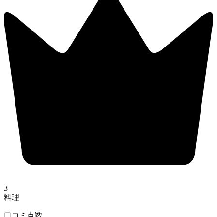
3
料理
口コミ点数