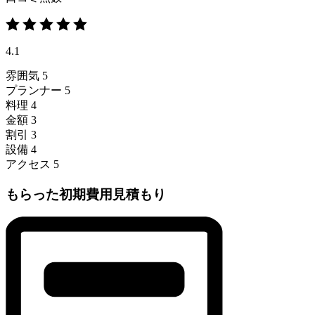
4.1
雰囲気
5
プランナー
5
料理
4
金額
3
割引
3
設備
4
アクセス
5
もらった初期費用見積もり