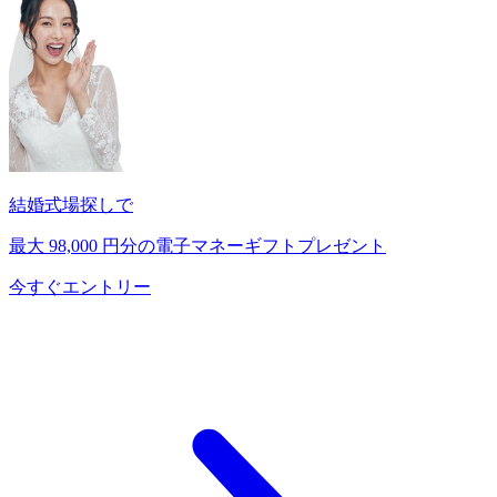
結婚式場探しで
最大
98,000
円分の電子マネーギフトプレゼント
今すぐエントリー