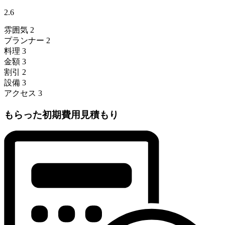
2.6
雰囲気
2
プランナー
2
料理
3
金額
3
割引
2
設備
3
アクセス
3
もらった初期費用見積もり