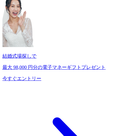
結婚式場探しで
最大
98,000
円分の電子マネーギフトプレゼント
今すぐエントリー