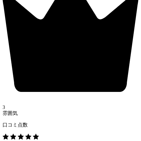
3
雰囲気
口コミ点数