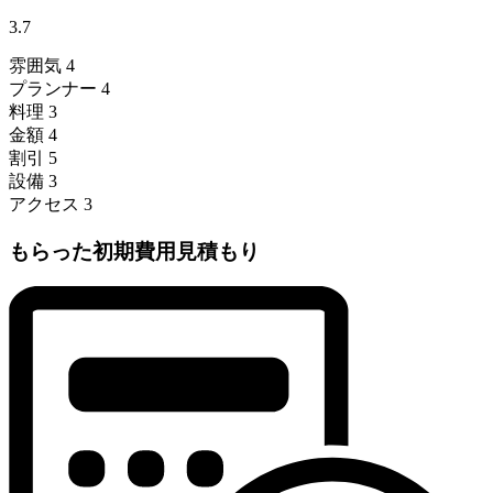
3.7
雰囲気
4
プランナー
4
料理
3
金額
4
割引
5
設備
3
アクセス
3
もらった初期費用見積もり