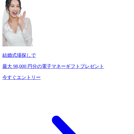
結婚式場探しで
最大
98,000
円分の電子マネーギフトプレゼント
今すぐエントリー