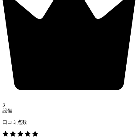
3
設備
口コミ点数