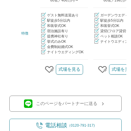
60名／406万円〜
60名／298万円
ゲスト無料送迎あり
ガーデンウエディ
駅徒歩5分以内
駅徒歩5分以内
和装挙式OK
和装挙式OK
宿泊施設有り
貸切(フロア貸切含
特徴
提携神社有り
ペット相談OK
挙式のみOK
ナイトウエディング
会費制結婚式OK
ナイトウエディングOK
クリップ/詳細を見る
式場を見る
式場を見
クリップする
クリップす
このページをパートナーに送る
電話相談
（0120-791-317)