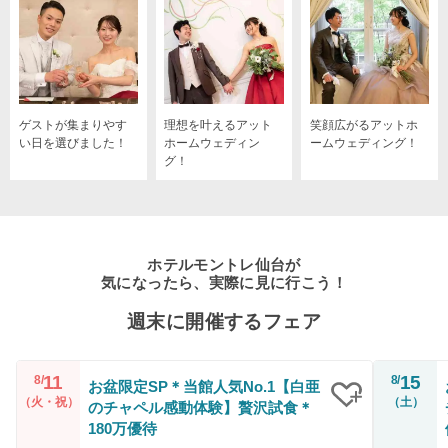
ゲストが集まりやす
理想を叶えるアット
笑顔広がるアットホ
い日を選びました！
ホームウェディン
ームウェディング！
グ！
ホテルモントレ仙台が
気になったら、実際に見に行こう！
週末に開催するフェア
11
15
8/
8/
お盆限定SP＊当館人気No.1【白亜
（火・祝）
（土）
のチャペル感動体験】贅沢試食＊
クリップ
180万優待