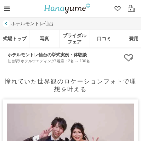
クリップ
ログ
ホテルモントレ仙台
ブライダル
式場トップ
写真
口コミ
費用
フェア
ホテルモントレ仙台の挙式実例・体験談
クリ
仙台駅/ ホテルウエディング/ 着席：2名 ～ 130名
憧れていた世界観のロケーションフォトで理
想を叶える