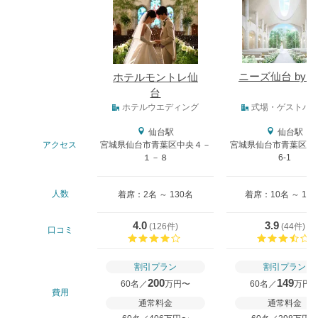
式場
ニーズ仙台 by T
ホテルモントレ仙
台
式場タイプ
ホテルウエディング
式場・ゲストハ
仙台駅
仙台駅
アクセス
宮城県仙台市青葉区中央４－
宮城県仙台市青葉区一番
１－８
6-1
人数
着席：2名 ～ 130名
着席：10名 ～ 13
4.0
3.9
(
126件
)
(
44件
)
口コミ
口コミ評価
割引プラン
割引プラン
200
149
60名／
万円〜
60名／
万円
費用
通常料金
通常料金