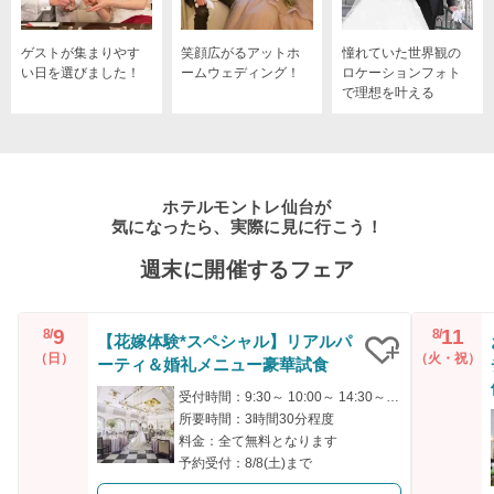
ゲストが集まりやす
笑顔広がるアットホ
憧れていた世界観の
い日を選びました！
ームウェディング！
ロケーションフォト
で理想を叶える
ホテルモントレ仙台が
気になったら、実際に見に行こう！
週末に開催するフェア
9
11
8/
8/
【花嫁体験*スペシャル】リアルパ
（日）
（火・祝）
ーティ＆婚礼メニュー豪華試食
クリップ
受付時間：9:30～ 10:00～ 14:30～ 15:00～
所要時間：3時間30分程度
料金：全て無料となります
予約受付：8/8(土)まで