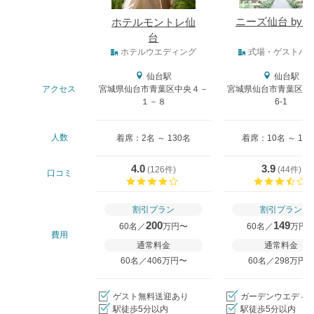
ニーズ仙台 by T
ホテルモントレ仙
台
式場タイプ
ホテルウエディング
式場・ゲストハ
仙台駅
仙台駅
アクセス
宮城県仙台市青葉区中央４－
宮城県仙台市青葉区一番
１－８
6-1
人数
着席：2名 ～ 130名
着席：10名 ～ 13
4.0
3.9
(
126件
)
(
44件
)
口コミ
口コミ評価
割引プラン
割引プラン
200
149
60名／
万円〜
60名／
万円
費用
通常料金
通常料金
60名／406万円〜
60名／298万円
ゲスト無料送迎あり
ガーデンウエディ
駅徒歩5分以内
駅徒歩5分以内