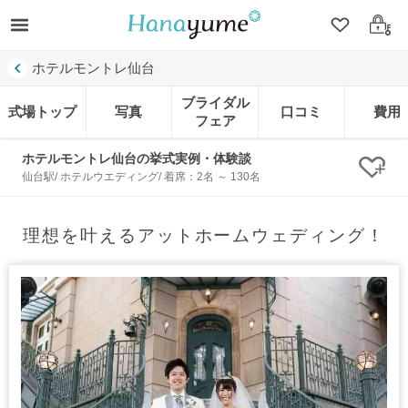
クリップ
ログ
ホテルモントレ仙台
ブライダル
式場トップ
写真
口コミ
費用
フェア
ホテルモントレ仙台の挙式実例・体験談
クリ
仙台駅/ ホテルウエディング/ 着席：2名 ～ 130名
理想を叶えるアットホームウェディング！