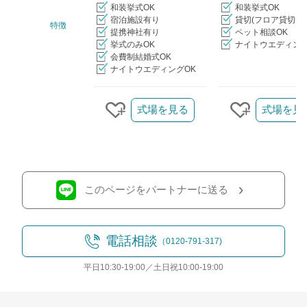
和装挙式OK
和装挙式OK
宿泊施設有り
貸切(フロア貸切含
特徴
提携神社有り
ペット相談OK
挙式のみOK
ナイトウエディング
会費制結婚式OK
ナイトウエディングOK
クリップ/詳細を見る
式場を見る
式場を見
クリップする
クリップす
このページをパートナーに送る
電話相談
（0120-791-317)
平日10:30-19:00／土日祝10:00-19:00