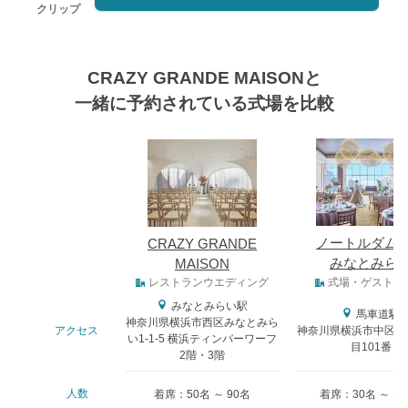
クリップ
CRAZY GRANDE MAISONと
一緒に予約されている式場を比較
式場
ノートルダム
CRAZY GRANDE
みなとみら
MAISON
式場タイプ
レストランウエディング
式場・ゲストハ
みなとみらい駅
馬車道駅
神奈川県横浜市西区みなとみら
アクセス
神奈川県横浜市中区北
い1-1-5 横浜ティンバーワーフ
目101番
2階・3階
人数
着席：50名 ～ 90名
着席：30名 ～ 14