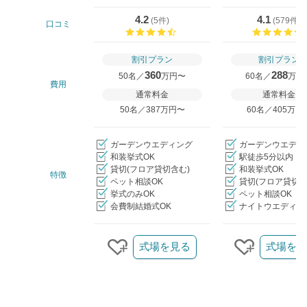
4.2
4.1
(
5件
)
(
579件
)
口コミ
口コミ評価
割引プラン
割引プラン
360
288
50名／
万円〜
60名／
万円
費用
通常料金
通常料金
50名／387万円〜
60名／405万円
ガーデンウエディング
ガーデンウエディ
和装挙式OK
駅徒歩5分以内
貸切(フロア貸切含む)
和装挙式OK
特徴
ペット相談OK
貸切(フロア貸切含
挙式のみOK
ペット相談OK
会費制結婚式OK
ナイトウエディン
クリップ/詳細を見る
式場を見る
式場を見
クリップする
クリップ