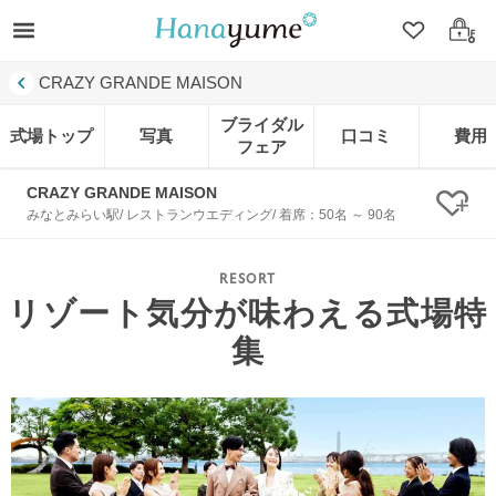
クリップ
ログ
CRAZY GRANDE MAISON
ブライダル
式場トップ
写真
口コミ
費用
フェア
CRAZY GRANDE MAISON
クリ
みなとみらい駅/ レストランウエディング/ 着席：50名 ～ 90名
リゾート気分が味わえる式場特
集