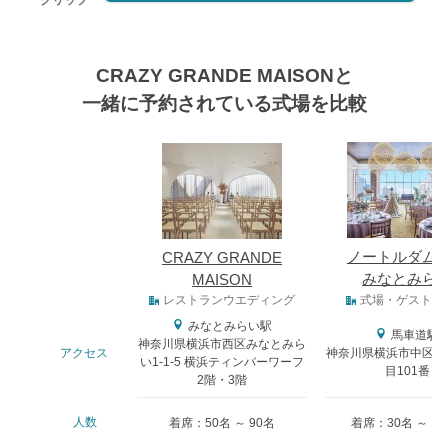
クリップ
CRAZY GRANDE MAISONと
一緒に予約されている式場を比較
式場
ノートルダム
CRAZY GRANDE
みなとみら
MAISON
式場タイプ
レストランウエディング
式場・ゲストハ
みなとみらい駅
馬車道駅
神奈川県横浜市西区みなとみら
アクセス
神奈川県横浜市中区北
い1-1-5 横浜ティンバーワーフ
目101番
2階・3階
人数
着席：50名 ～ 90名
着席：30名 ～ 14