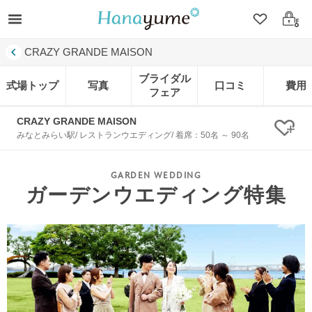
クリップ
ログ
CRAZY GRANDE MAISON
ブライダル
式場トップ
写真
口コミ
費用
フェア
CRAZY GRANDE MAISON
クリ
みなとみらい駅/ レストランウエディング/ 着席：50名 ～ 90名
ガーデンウエディング特集