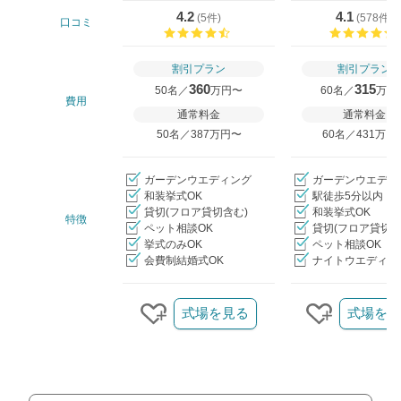
4.2
4.1
(
5件
)
(
578件
)
口コミ
口コミ評価
割引プラン
割引プラン
360
315
50名／
万円〜
60名／
万円
費用
通常料金
通常料金
50名／387万円〜
60名／431万円
ガーデンウエディング
ガーデンウエディ
和装挙式OK
駅徒歩5分以内
貸切(フロア貸切含む)
和装挙式OK
特徴
ペット相談OK
貸切(フロア貸切含
挙式のみOK
ペット相談OK
会費制結婚式OK
ナイトウエディン
クリップ/詳細を見る
式場を見る
式場を見
クリップする
クリップ