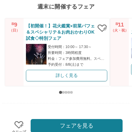
週末に開催するフェア
9
11
8/
8/
【初開催！】花火鑑賞×前菜パフェ
（日）
（火・祝）
＆スペシャリテ＆お肉おかわりOK
クリップ
試食◇特別フェア
受付時間：10:00～ 17:30～
所要時間：3時間程度
料金：フェア参加費用無料。スペシャリテ無料試食付き。
予約受付：8/8(土)まで
詳しく見る
フェアを見る