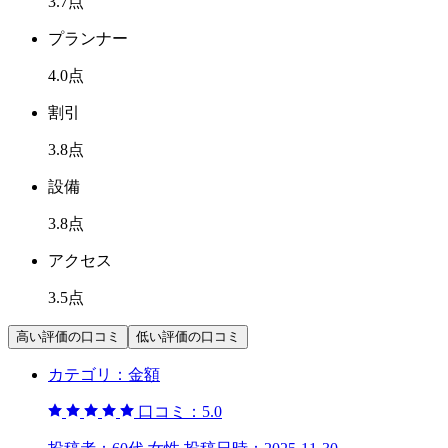
3.7
点
プランナー
4.0
点
割引
3.8
点
設備
3.8
点
アクセス
3.5
点
高い評価の口コミ
低い評価の口コミ
カテゴリ：
金額
口コミ：
5.0