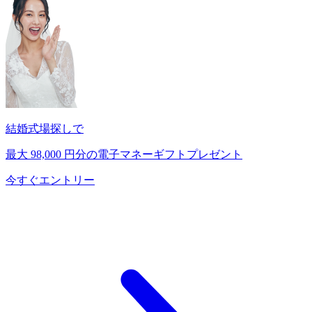
結婚式場探しで
最大
98,000
円分の電子マネーギフトプレゼント
今すぐエントリー