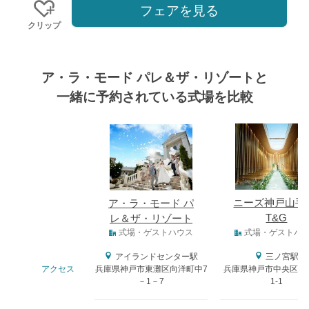
フェアを見る
クリップ
ア・ラ・モード パレ＆ザ・リゾートと
一緒に予約されている式場を比較
式場
ニーズ神戸山手 
ア・ラ・モード パ
T&G
レ＆ザ・リゾート
式場タイプ
式場・ゲストハウス
式場・ゲストハ
アイランドセンター駅
三ノ宮駅
アクセス
兵庫県神戸市東灘区向洋町中7
兵庫県神戸市中央区布引
－1－7
1-1