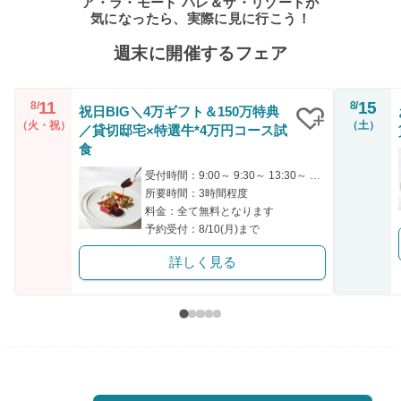
ア・ラ・モード パレ＆ザ・リゾートが
気になったら、実際に見に行こう！
週末に開催するフェア
11
15
8/
8/
祝日BIG＼4万ギフト＆150万特典
（火・祝）
（土）
／貸切邸宅×特選牛*4万円コース試
クリップ
食
受付時間：9:00～ 9:30～ 13:30～ 17:30～
所要時間：3時間程度
料金：全て無料となります
予約受付：8/10(月)まで
詳しく見る