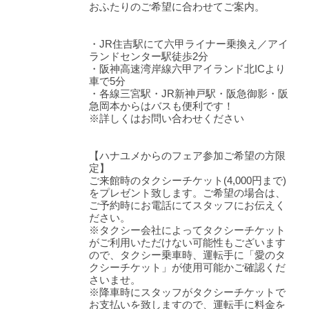
おふたりのご希望に合わせてご案内。
・JR住吉駅にて六甲ライナー乗換え／アイ
ランドセンター駅徒歩2分
・阪神高速湾岸線六甲アイランド北ICより
車で5分
・各線三宮駅・JR新神戸駅・阪急御影・阪
急岡本からはバスも便利です！
※詳しくはお問い合わせください
【ハナユメからのフェア参加ご希望の方限
定】
ご来館時のタクシーチケット(4,000円まで)
をプレゼント致します。ご希望の場合は、
ご予約時にお電話にてスタッフにお伝えく
ださい。
※タクシー会社によってタクシーチケット
がご利用いただけない可能性もございます
ので、タクシー乗車時、運転手に「愛のタ
クシーチケット」が使用可能かご確認くだ
さいませ。
※降車時にスタッフがタクシーチケットで
お支払いを致しますので、運転手に料金を