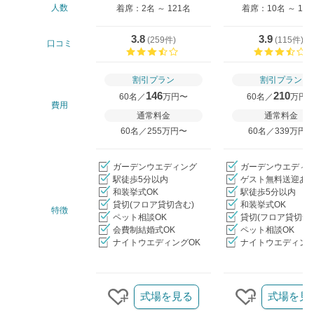
人数
着席：2名 ～ 121名
着席：10名 ～ 11
3.8
3.9
(
259件
)
(
115件
)
口コミ
口コミ評価
割引プラン
割引プラン
146
210
60名／
万円〜
60名／
万円
費用
通常料金
通常料金
60名／255万円〜
60名／339万円
ガーデンウエディング
ガーデンウエディ
駅徒歩5分以内
ゲスト無料送迎あ
和装挙式OK
駅徒歩5分以内
貸切(フロア貸切含む)
和装挙式OK
特徴
ペット相談OK
貸切(フロア貸切含
会費制結婚式OK
ペット相談OK
ナイトウエディングOK
ナイトウエディング
クリップ/詳細を見る
式場を見る
式場を見
クリップする
クリップす