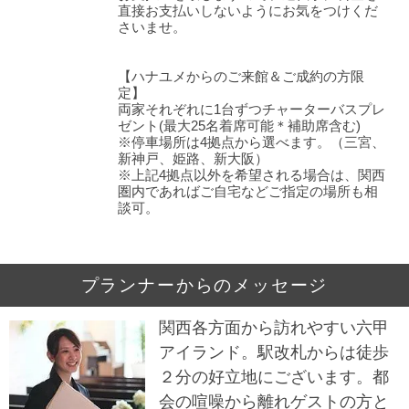
直接お支払いしないようにお気をつけくだ
さいませ。
【ハナユメからのご来館＆ご成約の方限
定】
両家それぞれに1台ずつチャーターバスプレ
ゼント(最大25名着席可能＊補助席含む)
※停車場所は4拠点から選べます。（三宮、
新神戸、姫路、新大阪）
※上記4拠点以外を希望される場合は、関西
圏内であればご自宅などご指定の場所も相
談可。
プランナーからのメッセージ
関西各方面から訪れやすい六甲
アイランド。駅改札からは徒歩
２分の好立地にございます。都
会の喧噪から離れゲストの方と