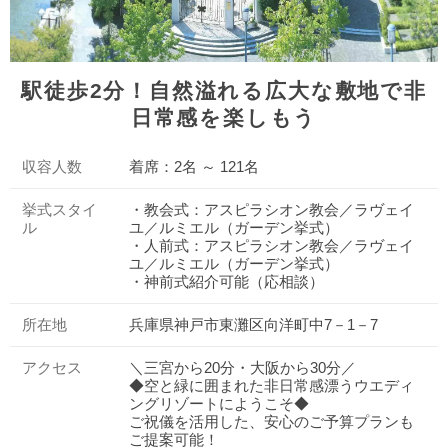
駅徒歩2分！自然溢れる広大な敷地で非
日常感を楽しもう
収容人数
着席：2名 ～ 121名
挙式スタイ
・教会式：アスピラシオン教会／ラヴェイ
ル
ユ／ルミエル（ガーデン挙式）
・人前式：アスピラシオン教会／ラヴェイ
ユ／ルミエル（ガーデン挙式）
・神前式紹介可能（応相談）
所在地
兵庫県神戸市東灘区向洋町中7－1－7
アクセス
＼三宮から20分・大阪から30分／
◆空と緑に囲まれた非日常感漂うウエディ
ングリゾートにようこそ◆
ご祝儀を活用した、安心のご予算プランも
ご提案可能！