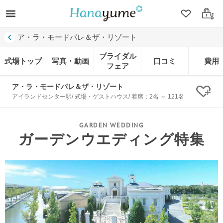
クリップ
ログ
ア・ラ・モードパレ＆ザ・リゾート
ブライダル
式場トップ
写真・動画
口コミ
費用
フェア
ア・ラ・モードパレ＆ザ・リゾート
クリ
アイランドセンター駅/ 式場・ゲストハウス/ 着席：2名 ～ 121名
ガーデンウエディング特集