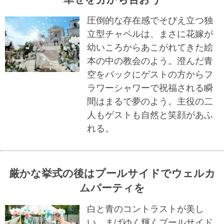
圧倒的な存在感でそびえ立つ独
立型チャペルは、まさに花嫁が
幼いころからあこがれてきた絵
本の中の教会のよう。澄んだ青
空をバックにゲストの方からフ
ラワーシャワーで祝福される瞬
間はまるで夢のよう。主役の二
人もゲストも自然と笑顔があふ
れる。
厳かな挙式の後はプールサイドでウェルカ
ムパーティを
白と青のコントラストが美し
い、まばゆく輝くプールサイド