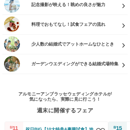
記念撮影が映える！眺めの良さが魅力
料理でおもてなし！試食フェアの流れ
少人数の結婚式でアットホームなひととき
ガーデンウエディングができる結婚式場特集
アルモニーアンブラッセウェディングホテルが
気になったら、実際に見に行こう！
週末に開催するフェア
11
15
8/
8/
祝日BIG【10大特典&豪華試食】地