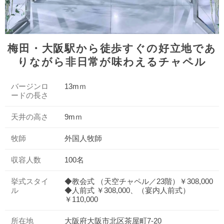
梅田・大阪駅から徒歩すぐの好立地であ
りながら非日常が味わえるチャペル
バージンロ
13mｍ
ードの長さ
天井の高さ
9mｍ
牧師
外国人牧師
収容人数
100名
挙式スタイ
◆教会式 （天空チャペル／23階）￥308,000
ル
◆人前式 ￥308,000、（宴内人前式）
￥110,000
所在地
大阪府大阪市北区茶屋町7-20