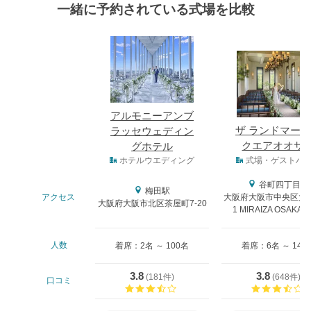
一緒に予約されている式場を比較
式場
アルモニーアンブ
ザ ランドマー
ラッセウェディン
クエアオオサ
グホテル
式場タイプ
ホテルウエディング
式場・ゲストハ
谷町四丁目駅
梅田駅
アクセス
大阪府大阪市中央区大阪
大阪府大阪市北区茶屋町7-20
1 MIRAIZA OSAKA-
人数
着席：2名 ～ 100名
着席：6名 ～ 146
3.8
3.8
(
181件
)
(
648件
)
口コミ
口コミ評価