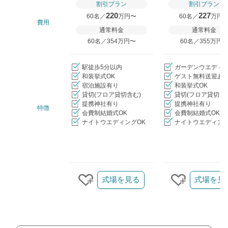
割引プラン
割引プラン
220
227
60名／
万円〜
60名／
万円
費用
通常料金
通常料金
60名／354万円〜
60名／355万円
駅徒歩5分以内
ガーデンウエディ
和装挙式OK
ゲスト無料送迎あ
宿泊施設有り
和装挙式OK
貸切(フロア貸切含む)
貸切(フロア貸切含
提携神社有り
提携神社有り
特徴
会費制結婚式OK
会費制結婚式OK
ナイトウエディングOK
ナイトウエディング
クリップ/詳細を見る
式場を見る
式場を見
クリップする
クリップす