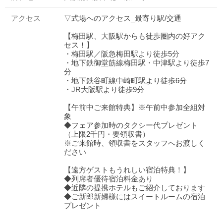
アクセス
▽式場へのアクセス_最寄り駅/交通
【梅田駅、大阪駅からも徒歩圏内の好アク
セス！】
・梅田駅／阪急梅田駅より徒歩5分
・地下鉄御堂筋線梅田駅・中津駅より徒歩7
分
・地下鉄谷町線中崎町駅より徒歩6分
・JR大阪駅より徒歩9分
【午前中ご来館特典】※午前中参加全組対
象
◆フェア参加時のタクシー代プレゼント
（上限2千円・要領収書）
※ご来館時、領収書をスタッフへお渡しく
ださい
【遠方ゲストもうれしい宿泊特典！】
◆列席者優待宿泊料金あり
◆近隣の提携ホテルもご紹介しております
◆ご新郎新婦様にはスイートルームの宿泊
プレゼント