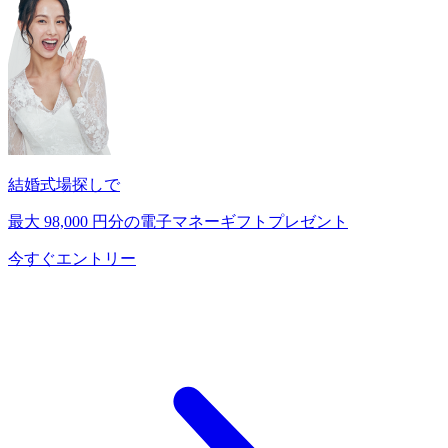
結婚式場探しで
最大
98,000
円分の電子マネーギフトプレゼント
今すぐエントリー