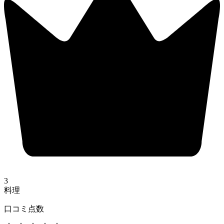
3
料理
口コミ点数