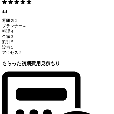
4.4
雰囲気
5
プランナー
4
料理
4
金額
3
割引
5
設備
5
アクセス
5
もらった初期費用見積もり