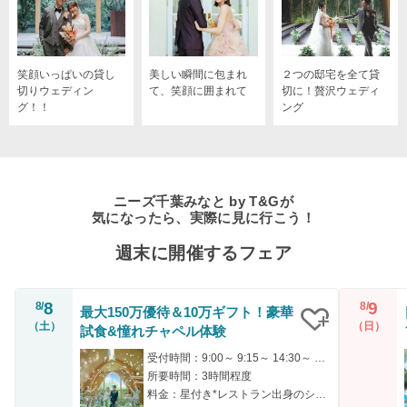
笑顔いっぱいの貸し
美しい瞬間に包まれ
２つの邸宅を全て貸
切りウェディン
て、笑顔に囲まれて
切に！贅沢ウェディ
グ！！
ング
ニーズ千葉みなと by T&Gが
気になったら、実際に見に行こう！
週末に開催するフェア
8
9
8/
8/
最大150万優待＆10万ギフト！豪華
（土）
（日）
試食&憧れチャペル体験
クリップ
受付時間：9:00～ 9:15～ 14:30～ 14:45～ 18:00～
所要時間：3時間程度
料金：星付き*レストラン出身のシェフ特製の豪華試食を無料で♪