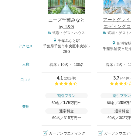
アートグレイス
ニーズ千葉みなと
エディングコー
by T&G
式場タイプ
ト
式場・ゲストハウス
式場・ゲストハ
千葉みなと駅
新浦安駅
アクセス
千葉県千葉市中央区中央港1-
千葉県浦安市明海5-8
26-3
人数
着席：10名 ～ 130名
着席：2名 ～ 170
4.1
3.7
(
202件
)
(
44件
)
口コミ
口コミ評価
割引プラン
割引プラン
176
209
60名／
万円〜
60名／
万円
費用
通常料金
通常料金
60名／315万円〜
60名／302万円
ガーデンウエディング
ガーデンウエディ