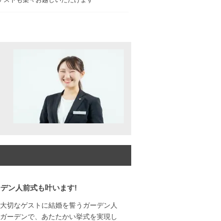
ん
デン人前式も叶います!
大切なゲストに結婚を誓うガーデン人
ガーデンで、あたたかい挙式を実現し