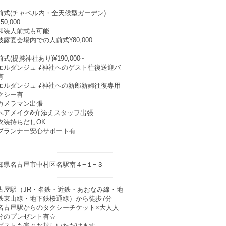
前式(チャペル内・全天候型ガーデン)
50,000
和装人前式も可能
披露宴会場内での人前式¥80,000
式(提携神社あり)¥190,000~
エルダンジュ ⇄神社へのゲスト往復送迎バ
有
エルダンジュ ⇄神社への新郎新婦往復専用
クシー有
カメラマン出張
ヘアメイク&介添えスタッフ出張
衣装持ちだしOK
プランナー安心サポート有
知県名古屋市中村区名駅南４−１−３
古屋駅（JR・名鉄・近鉄・あおなみ線・地
鉄東山線・地下鉄桜通線）から徒歩7分
名古屋駅からのタクシーチケット×大人人
分のプレゼント有☆
ストも楽々お越しいただけます