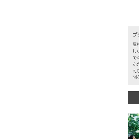
プ
屋
し
で
あ
え
間