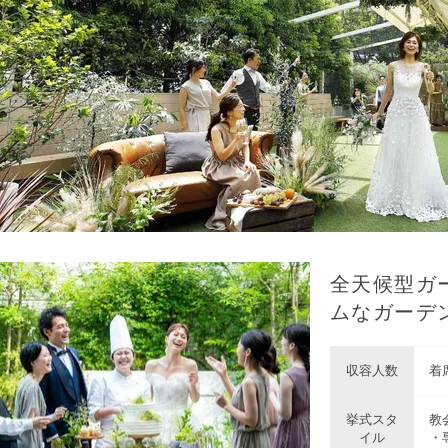
全天候型ガ
ムなガーデ
収容人数
着席
挙式スタ
教会
イル
・