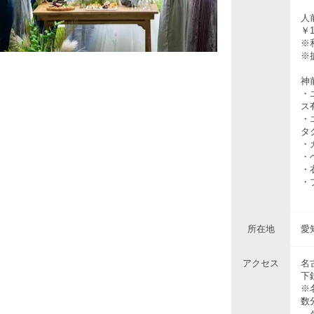
人
￥1
※
※
神前
・
ス
・
タ
・
・
・
・
所在地
愛
アクセス
名
下
※
数
ゲ