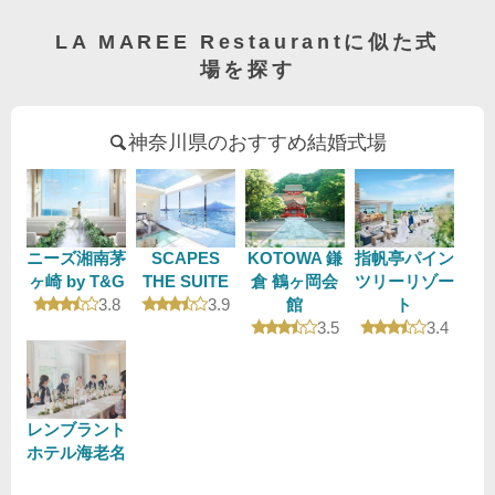
LA MAREE Restaurantに似た式
場を探す
神奈川県のおすすめ結婚式場
ニーズ湘南茅
SCAPES
KOTOWA 鎌
指帆亭パイン
ヶ崎 by T&G
THE SUITE
倉 鶴ヶ岡会
ツリーリゾー
口コミ評価
口コミ評価
3.8
3.9
館
ト
口コミ評価
口コミ評
3.5
3.4
レンブラント
ホテル海老名