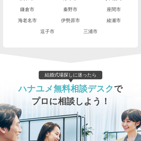
鎌倉市
秦野市
座間市
海老名市
伊勢原市
綾瀬市
逗子市
三浦市
結婚式場探しに迷ったら
ハナユメ無料相談デスク
で
プロに相談しよう！