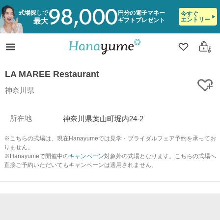
98,000
式場探しで
円分の電子マネー
今すぐ
エントリー
ギフトプレゼント
最大
クリップ
ログ
LA MAREE Restaurant
ク
神奈川県
所在地
神奈川県葉山町堀内24-2
※こちらの式場は、現在Hanayumeでは見学・ブライダルフェア予約を承ってお
りません。
※Hanayumeで開催中の
キャンペーン
対象外の式場となります。こちらの式場へ
直接ご予約いただいてもキャンペーンは適用されません。