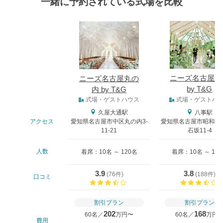
一緒に予約されている式場を比較
式場
ニーズ名古屋八
ニーズ名古屋丸の
by T&G
内 by T&G
式場タイプ
式場・ゲストハウス
式場・ゲストハ
久屋大通駅
八事駅
アクセス
愛知県名古屋市中区丸の内3-
愛知県名古屋市昭和区
11-21
石坂11-4
人数
着席：10名 ～ 120名
着席：10名 ～ 13
3.9
3.8
(
76件
)
(
188件
)
口コミ
口コミ評価
割引プラン
割引プラン
202
168
60名／
万円〜
60名／
万円
費用