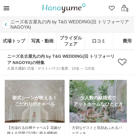
クリップ
ログ
ニーズ名古屋丸の内 by T&G WEDDING(旧 トリフォーリア
NAGOYA)
ブライダル
式場トップ
写真・動画
口コミ
費用
フェア
ニーズ名古屋丸の内 by T&G WEDDING(旧 トリフォーリ
ア NAGOYA)の特集
クリ
久屋大通駅/ 式場・ゲストハウス/ 着席：10名 ～ 120名
挙式シーンが映える！
少人数の結婚式で
こだわりのチャペル
アットホームなひととき
【光溢れる白樺チャペル】花嫁が
大切なゲストと笑顔あふれるパ
映える空間で記憶に残る感動的な
ーティを