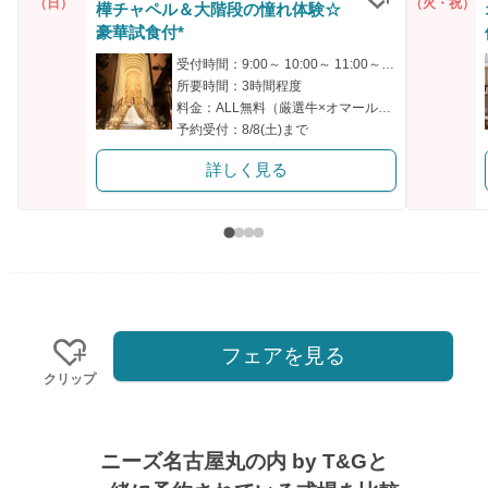
（日）
（火・祝）
樺チャペル＆大階段の憧れ体験☆
クリップ
豪華試食付*
受付時間：9:00～ 10:00～ 11:00～ 14:00～ 14:30～
所要時間：3時間程度
料金：ALL無料（厳選牛×オマール海老）
予約受付：8/8(土)まで
詳しく見る
フェアを見る
クリップ
ニーズ名古屋丸の内 by T&Gと