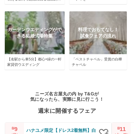
挙式を
ガーデンウエディングがで
料理でおもてなし！
きる結婚式場特集
試食フェアの流れ
【名駅から車5分】都心×緑の一軒
「ベストチャペル」受賞の白樺
家貸切ウエディング
チャペル
ニーズ名古屋丸の内 by T&Gが
気になったら、実際に見に行こう！
週末に開催するフェア
9
11
8/
8/
ハナユメ限定【ドレス2着無料】白