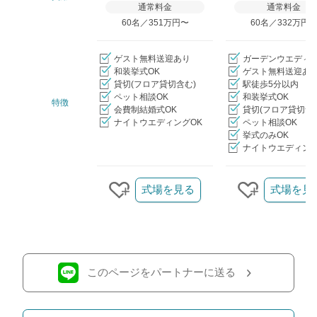
通常料金
通常料金
60名／351万円〜
60名／332万円
ゲスト無料送迎あり
ガーデンウエディ
和装挙式OK
ゲスト無料送迎あ
貸切(フロア貸切含む)
駅徒歩5分以内
ペット相談OK
和装挙式OK
特徴
会費制結婚式OK
貸切(フロア貸切含
ナイトウエディングOK
ペット相談OK
挙式のみOK
ナイトウエディング
クリップ/詳細を見る
式場を見る
式場を見
クリップする
クリップす
このページをパートナーに送る