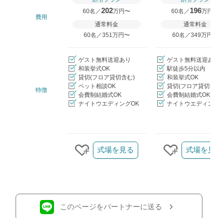
202
196
60名／
万円〜
60名／
万円
費用
通常料金
通常料金
60名／351万円〜
60名／349万円
ゲスト無料送迎あり
ゲスト無料送迎あ
和装挙式OK
駅徒歩5分以内
貸切(フロア貸切含む)
和装挙式OK
ペット相談OK
貸切(フロア貸切含
特徴
会費制結婚式OK
会費制結婚式OK
ナイトウエディングOK
ナイトウエディング
クリップ/詳細を見る
式場を見る
式場を見
クリップする
クリップす
このページをパートナーに送る