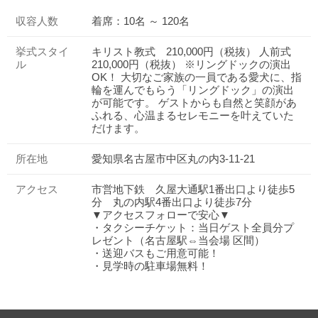
収容人数
着席：10名 ～ 120名
挙式スタイ
キリスト教式 210,000円（税抜） 人前式
ル
210,000円（税抜） ※リングドックの演出
OK！ 大切なご家族の一員である愛犬に、指
輪を運んでもらう「リングドック」の演出
が可能です。 ゲストからも自然と笑顔があ
ふれる、心温まるセレモニーを叶えていた
だけます。
所在地
愛知県名古屋市中区丸の内3-11-21
アクセス
市営地下鉄 久屋大通駅1番出口より徒歩5
分 丸の内駅4番出口より徒歩7分
▼アクセスフォローで安心▼
・タクシーチケット：当日ゲスト全員分プ
レゼント（名古屋駅⇔当会場 区間）
・送迎バスもご用意可能！
・見学時の駐車場無料！