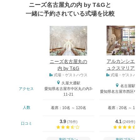
ニーズ名古屋丸の内 by T&Gと
一緒に予約されている式場を比較
式場
アルカンシエル
ニーズ名古屋丸の
ュクスマリアー
内 by T&G
式場タイプ
ュナゴヤ
式場・ゲストハウス
式場・ゲストハ
久屋大通駅
名古屋駅
アクセス
愛知県名古屋市中区丸の内3-
愛知県名古屋市西区牛島
11-21
人数
着席：10名 ～ 120名
着席：20名 ～ 12
3.9
4.1
(
76件
)
(
249件
)
口コミ
口コミ評価
割引プラン
割引プラン