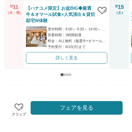
11
15
8/
8/
【ハナユメ限定】お盆BIG◆厳選
（火・祝）
（土）
牛＆オマール試食×人気演出＆貸切
クリップ
邸宅W体験
受付時間：9:00～ 9:30～ 14:00～ 14:30～ 16:00～
所要時間：3時間程度
料金：ALL無料（厳選牛×オマール海老）
予約受付：8/10(月)まで
詳しく見る
フェアを見る
クリップ