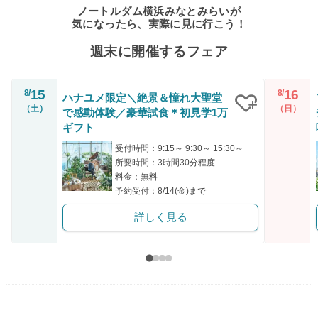
ノートルダム横浜みなとみらいが
気になったら、実際に見に行こう！
週末に開催するフェア
15
16
8/
8/
ハナユメ限定＼絶景＆憧れ大聖堂
（土）
（日）
で感動体験／豪華試食＊初見学1万
クリップ
ギフト
受付時間：9:15～ 9:30～ 15:30～
所要時間：3時間30分程度
料金：無料
予約受付：8/14(金)まで
詳しく見る