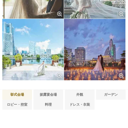
挙式会場
披露宴会場
外観
ガーデン
ロビー・控室
料理
ドレス・衣装