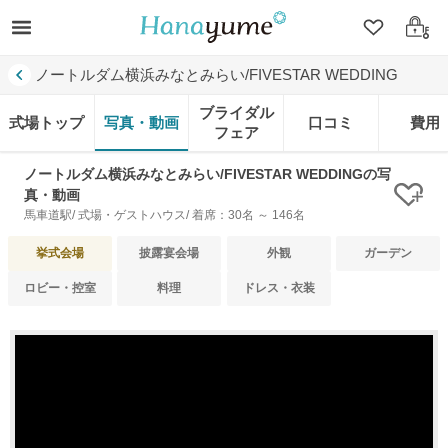
クリップ
ログ
ノートルダム横浜みなとみらい/FIVESTAR WEDDING
ブライダル
式場トップ
写真・動画
口コミ
費用
フェア
ノートルダム横浜みなとみらい/FIVESTAR WEDDINGの写
真・動画
クリ
馬車道駅/ 式場・ゲストハウス/ 着席：30名 ～ 146名
挙式会場
披露宴会場
外観
ガーデン
ロビー・控室
料理
ドレス・衣装