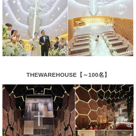
THEWAREHOUSE【～100名】