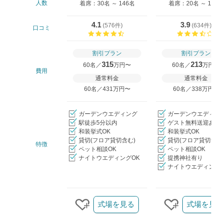
人数
着席：30名 ～ 146名
着席：20名 ～ 16
4.1
3.9
(
576件
)
(
634件
)
口コミ
口コミ評価
割引プラン
割引プラン
315
213
60名／
万円〜
60名／
万円
費用
通常料金
通常料金
60名／431万円〜
60名／338万円
ガーデンウエディング
ガーデンウエディ
駅徒歩5分以内
ゲスト無料送迎あ
和装挙式OK
和装挙式OK
貸切(フロア貸切含む)
貸切(フロア貸切含
特徴
ペット相談OK
ペット相談OK
ナイトウエディングOK
提携神社有り
ナイトウエディング
クリップ/詳細を見る
式場を見る
式場を見
クリップする
クリップす