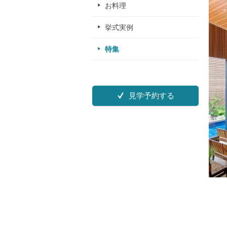
お料理
挙式実例
特集
見学予約する