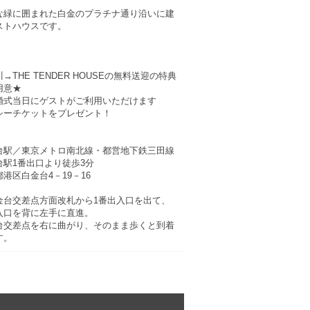
な緑に囲まれた白金のプラチナ通り沿いに建
ストハウスです。
→THE TENDER HOUSEの無料送迎の特典
用意★
婚式当日にゲストがご利用いただけます
シーチケットをプレゼント！
台駅／東京メトロ南北線・都営地下鉄三田線
台駅1番出口より徒歩3分
港区白金台4－19－16
金台交差点方面改札から1番出入口を出て、
入口を背に左手に直進。
台交差点を右に曲がり、そのまま歩くと到着
す。