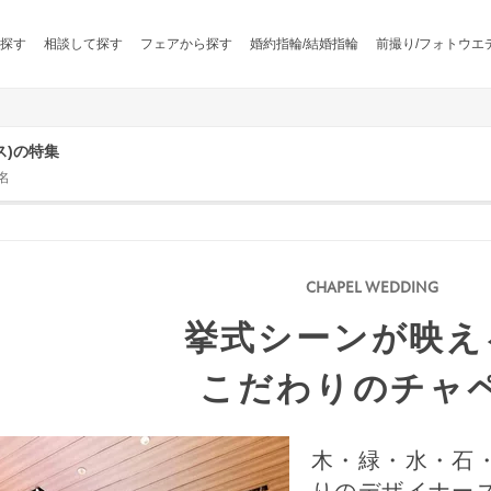
探す
相談して探す
フェアから探す
婚約指輪/結婚指輪
前撮り/フォトウエ
ウス)の特集
名
挙式シーンが映え
こだわりのチャ
木・緑・水・石
りのデザイナー