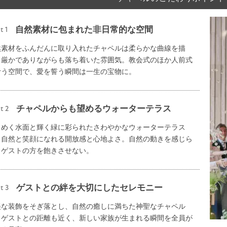
自然素材に包まれた非日常的な空間
t 1
然素材をふんだんに取り入れたチャペルは柔らかな曲線を描
、厳かでありながらも落ち着いた雰囲気。教会式のほか人前式
叶う空間で、愛を誓う瞬間は一生の宝物に。
チャペルからも望めるウォーターテラス
t 2
らめく水面と輝く緑に彩られたさわやかなウォーターテラス
、自然と笑顔になれる開放感と心地よさ。自然の動きを感じら
、ゲストの方を飽きさせない。
ゲストとの絆を大切にしたセレモニー
t 3
美な装飾をそぎ落とし、自然の癒しに満ちた神聖なチャペル
、ゲストとの距離も近く、新しい家族が生まれる瞬間を全員が