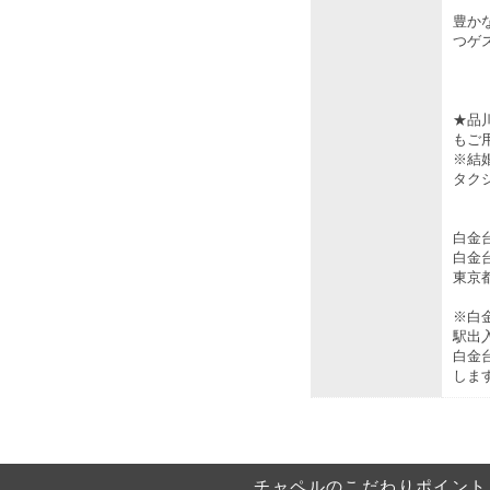
豊か
つゲ
★品川
もご
※結
タク
白金
白金
東京都
※白
駅出
白金
しま
チャペルのこだわりポイント