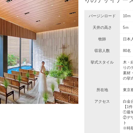
バージンロード
10ｍ
天井の高さ
5ｍ
牧師
日本
収容人数
80名
挙式スタイル
木・
りの
素材
の挙
所在地
東京都
アクセス
白金
【1
①最
②デ
ト
※時