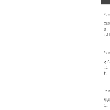
Poin
自
き
も
Poin
き
は
れ
Poin
華
は