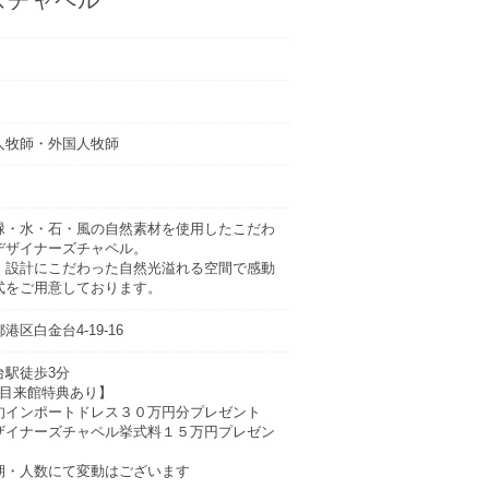
人牧師・外国人牧師
緑・水・石・風の自然素材を使用したこだわ
デザイナーズチャペル。
・設計にこだわった自然光溢れる空間で感動
式をご用意しております。
港区白金台4-19-16
台駅徒歩3分
件目来館特典あり】
旬インポートドレス３０万円分プレゼント
ザイナーズチャペル挙式料１５万円プレゼン
期・人数にて変動はございます