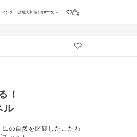
ディング
結婚式準備におすすめ
クリップリスト
ログイン
クリップする
る！
ペル
・風の自然を踏襲したこだわ
ズチャペル