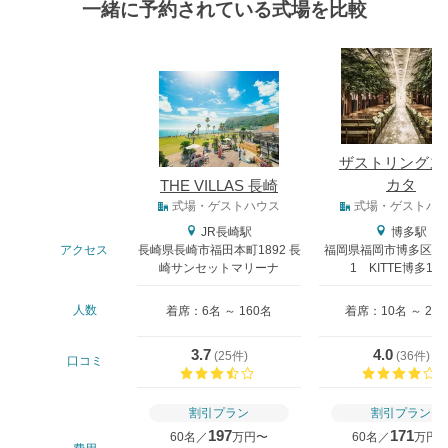
一緒に予約されている式場を比較
式場
ザストリングス
カタ
THE VILLAS 長崎
式場タイプ
式場・ゲストハウス
式場・ゲストハ
JR長崎駅
博多駅
アクセス
長崎県長崎市福田本町1892 長
福岡県福岡市博多区中央
崎サンセットマリーナ
1 KITTE博多11
人数
着席：6名 ～ 160名
着席：10名 ～ 20
3.7
4.0
(
25件
)
(
36件
)
口コミ
口コミ評価
割引プラン
割引プラン
197
171
60名／
万円〜
60名／
万円