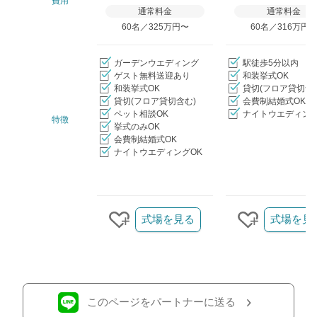
費用
通常料金
通常料金
60名／325万円〜
60名／316万円
ガーデンウエディング
駅徒歩5分以内
ゲスト無料送迎あり
和装挙式OK
和装挙式OK
貸切(フロア貸切含
貸切(フロア貸切含む)
会費制結婚式OK
ペット相談OK
ナイトウエディング
特徴
挙式のみOK
会費制結婚式OK
ナイトウエディングOK
クリップ/詳細を見る
式場を見る
式場を見
クリップする
クリップす
このページをパートナーに送る