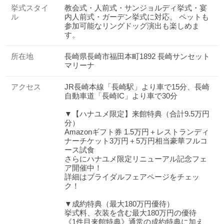
挙式スタイ
教会式・人前式・サンジョルディ挙式・宴
ル
内人前式・ガーデン挙式に対応。 ペットも
参加可能なリングドッグ演出も楽しめま
す。
所在地
長崎県長崎市福田本町1892 長崎サンセット
マリーナ
アクセス
JR長崎本線「長崎駅」より車で15分、長崎
自動車道「長崎IC」より車で30分
▼【ハナユメ限定】来館特典（合計9.5万円
分）
Amazonギフト券 1.5万円＋レストランディ
ナーチケット3万円＋5万円相当豪華フルコ
ース試食
さらにハナユメ限定リニューアル記念フェ
ア開催中！
詳細はブライダルフェアページをチェッ
ク！
▼成約特典（最大180万円優待）
挙式料、衣装を含む最大180万円の優待
《1件目来館特典》通常の成約特典に加え、