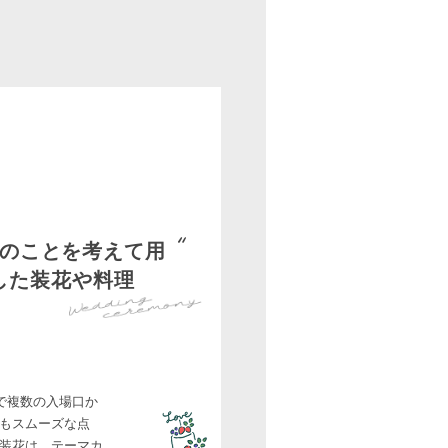
のことを考えて用
した装花や料理
で複数の入場口か
もスムーズな点
装花は、テーマカ