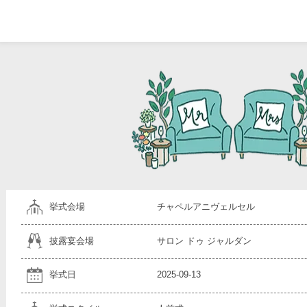
挙式会場
チャペルアニヴェルセル
披露宴会場
サロン ドゥ ジャルダン
挙式日
2025-09-13