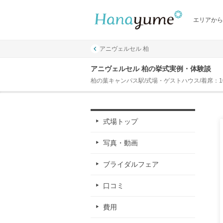
エリアから
アニヴェルセル 柏
アニヴェルセル 柏の挙式実例・体験談
柏の葉キャンパス駅/式場・ゲストハウス/着席：10名
式場トップ
写真・動画
ブライダルフェア
口コミ
費用