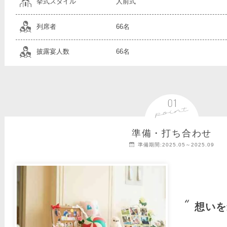
挙式スタイル
人前式
列席者
66名
披露宴人数
66名
準備・打ち合わせ
準備期間:2025.05～2025.09
想いを