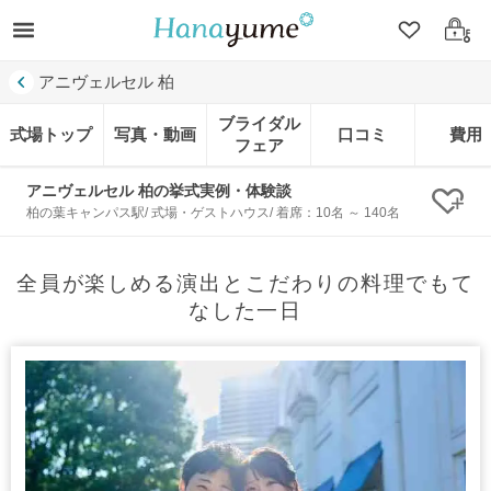
クリップ
ログ
アニヴェルセル 柏
ブライダル
式場トップ
写真・動画
口コミ
費用
フェア
アニヴェルセル 柏の挙式実例・体験談
クリ
柏の葉キャンパス駅/ 式場・ゲストハウス/ 着席：10名 ～ 140名
全員が楽しめる演出とこだわりの料理でもて
なした一日