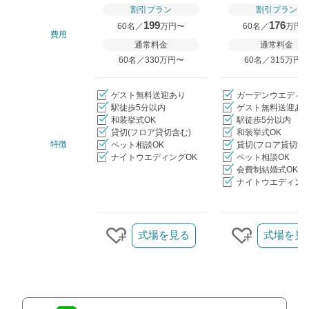
割引プラン
割引プラン
199
176
60名／
万円〜
60名／
万円
費用
通常料金
通常料金
60名／330万円〜
60名／315万円
ゲスト無料送迎あり
ガーデンウエディ
駅徒歩5分以内
ゲスト無料送迎あ
和装挙式OK
駅徒歩5分以内
貸切(フロア貸切含む)
和装挙式OK
特徴
ペット相談OK
貸切(フロア貸切含
ナイトウエディングOK
ペット相談OK
会費制結婚式OK
ナイトウエディング
クリップ/詳細を見る
式場を見る
式場を見
クリップする
クリップす