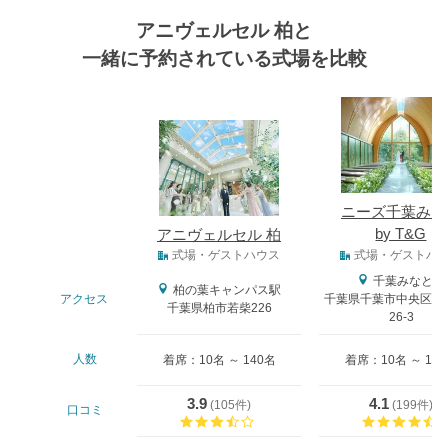
アニヴェルセル 柏と
一緒に予約されている式場を比較
式場
ニーズ千葉みな
by T&G
アニヴェルセル 柏
式場タイプ
式場・ゲストハウス
式場・ゲストハ
千葉みなと駅
柏の葉キャンパス駅
アクセス
千葉県千葉市中央区中央
千葉県柏市若柴226
26-3
人数
着席：10名 ～ 140名
着席：10名 ～ 13
3.9
4.1
(
105件
)
(
199件
)
口コミ
口コミ評価