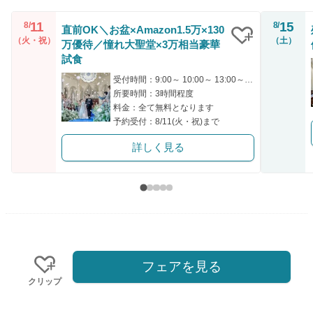
11
15
8/
8/
直前OK＼お盆×Amazon1.5万×130
（火・祝）
（土）
万優待／憧れ大聖堂×3万相当豪華
クリップ
試食
受付時間：9:00～ 10:00～ 13:00～ 15:00～ 16:00～
所要時間：3時間程度
料金：全て無料となります
予約受付：8/11(火・祝)まで
詳しく見る
フェアを見る
クリップ