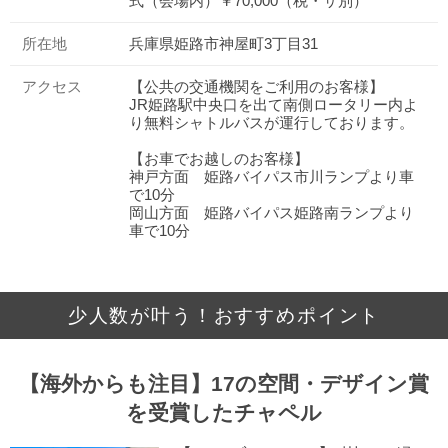
式（会場内）￥70,000（税・サ別）
所在地
兵庫県姫路市神屋町3丁目31
アクセス
【公共の交通機関をご利用のお客様】
JR姫路駅中央口を出て南側ロータリー内よ
り無料シャトルバスが運行しております。
【お車でお越しのお客様】
神戸方面 姫路バイパス市川ランプより車
で10分
岡山方面 姫路バイパス姫路南ランプより
車で10分
少人数が叶う！おすすめポイント
【海外からも注目】17の空間・デザイン賞
を受賞したチャペル