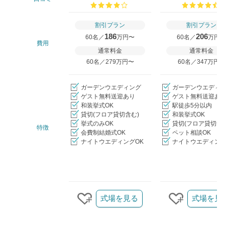
口コミ評価
割引プラン
割引プラン
186
206
60名／
万円〜
60名／
万円
費用
通常料金
通常料金
60名／279万円〜
60名／347万円
ガーデンウエディング
ガーデンウエディ
ゲスト無料送迎あり
ゲスト無料送迎あ
和装挙式OK
駅徒歩5分以内
貸切(フロア貸切含む)
和装挙式OK
挙式のみOK
貸切(フロア貸切含
特徴
会費制結婚式OK
ペット相談OK
ナイトウエディングOK
ナイトウエディング
クリップ/詳細を見る
式場を見る
式場を見
クリップする
クリップす