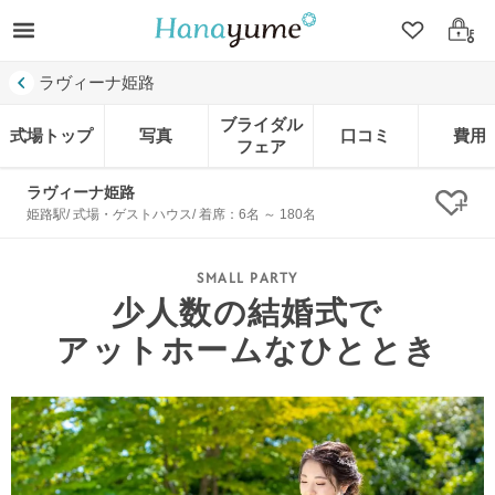
クリップ
ログ
ラヴィーナ姫路
ブライダル
式場トップ
写真
口コミ
費用
フェア
ラヴィーナ姫路
クリ
姫路駅/ 式場・ゲストハウス/ 着席：6名 ～ 180名
少人数の結婚式で
アットホームなひととき