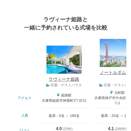
ラヴィーナ姫路と
一緒に予約されている式場を比較
式場
ノートルダム神
ラヴィーナ姫路
式場タイプ
式場・ゲストハウス
式場・ゲストハ
元町駅
姫路駅
アクセス
兵庫県神戸市中央区波
兵庫県姫路市神屋町3丁目31
7-3
人数
着席：6名 ～ 180名
着席：20名 ～ 18
4.0
4.1
(
20件
)
(
288件
)
口コミ