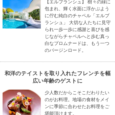
【エルブランシュ】 樹々の緑に
包まれ、輝く水面に浮かぶよう
に佇む純白のチャペル「エルブ
ランシュ」 大切な人たちに見守
られ一歩一歩に感謝と喜びを感
じながらチャペルへと歩む真っ
白なプロムナードは、もう一つ
のバージンロード。
和洋のテイストを取り入れたフレンチを幅
広い年齢のゲストに
少人数だからこそこだわりたい
のがお料理。地場の食材をメイ
ンに季節に合わせたお料理をご
堪能頂けます。