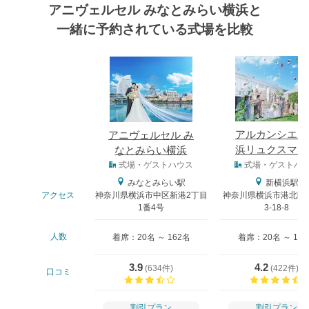
アニヴェルセル みなとみらい横浜と
一緒に予約されている式場を比較
式場
アルカンシエル
アニヴェルセル み
浜リュクスマリ
なとみらい横浜
式場タイプ
ージュ
式場・ゲストハウス
式場・ゲストハ
みなとみらい駅
新横浜駅
アクセス
神奈川県横浜市中区新港2丁目
神奈川県横浜市港北区
1番4号
3-18-8
人数
着席：20名 ～ 162名
着席：20名 ～ 12
3.9
4.2
(
634件
)
(
422件
)
口コミ
口コミ評価
割引プラン
割引プラン