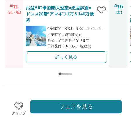
11
15
8/
8/
お盆BIG◆感動大聖堂×絶品試食×
（火・祝）
（土）
ドレス試着*アマギフ1万＆140万優
クリップ
待
受付時間：8:30～ 9:00～ 9:30～ 13:00～ 15:00～
所要時間：3時間程度
料金：全て無料となります
予約受付：8/11(火・祝)まで
詳しく見る
フェアを見る
クリップ