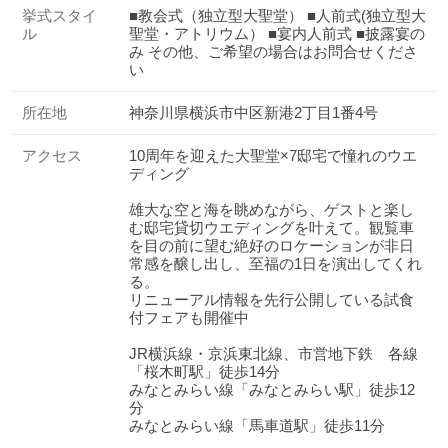
挙式スタイ
■教会式（独立型大聖堂） ■人前式(独立型大
ル
聖堂・アトリウム） ■宴内人前式 ■披露宴の
み その他、ご希望の場合はお問合せくださ
い
所在地
神奈川県横浜市中区新港2丁目1番4号
アクセス
10周年を迎えた大聖堂×7邸宅で憧れのウエ
ディング
雄大な空と海を眺めながら、ゲストと楽し
む邸宅貸切ウエディングを叶えて。観覧車
を目の前に望む絶好のロケーションが非日
常感を醸し出し、至福の1日を演出してくれ
る。
リニューアル情報を先行公開している試食
付フェアも開催中
JR横浜線・京浜東北線、市営地下鉄 各線
「桜木町駅」徒歩14分
みなとみらい線「みなとみらい駅」徒歩12
分
みなとみらい線「馬車道駅」徒歩11分