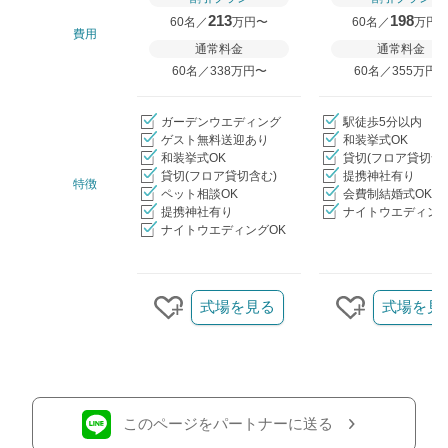
213
198
60名／
万円〜
60名／
万円
費用
通常料金
通常料金
60名／338万円〜
60名／355万円
ガーデンウエディング
駅徒歩5分以内
ゲスト無料送迎あり
和装挙式OK
和装挙式OK
貸切(フロア貸切含
貸切(フロア貸切含む)
提携神社有り
特徴
ペット相談OK
会費制結婚式OK
提携神社有り
ナイトウエディング
ナイトウエディングOK
クリップ/詳細を見る
式場を見る
式場を見
クリップする
クリップす
このページをパートナーに送る