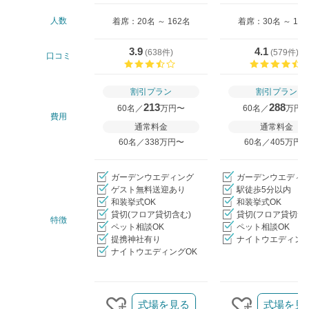
人数
着席：20名 ～ 162名
着席：30名 ～ 14
3.9
4.1
(
638件
)
(
579件
)
口コミ
口コミ評価
割引プラン
割引プラン
213
288
60名／
万円〜
60名／
万円
費用
通常料金
通常料金
60名／338万円〜
60名／405万円
ガーデンウエディング
ガーデンウエディ
ゲスト無料送迎あり
駅徒歩5分以内
和装挙式OK
和装挙式OK
貸切(フロア貸切含む)
貸切(フロア貸切含
特徴
ペット相談OK
ペット相談OK
提携神社有り
ナイトウエディング
ナイトウエディングOK
クリップ/詳細を見る
式場を見る
式場を見