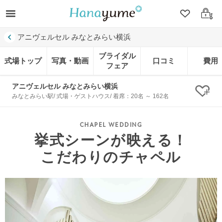
クリップ
ログ
アニヴェルセル みなとみらい横浜
ブライダル
式場トップ
写真・動画
口コミ
費用
フェア
アニヴェルセル みなとみらい横浜
クリ
みなとみらい駅/ 式場・ゲストハウス/ 着席：20名 ～ 162名
挙式シーンが映える！
こだわりのチャペル