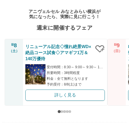
アニヴェルセル みなとみらい横浜が
気になったら、実際に見に行こう！
週末に開催するフェア
8
9
8/
8/
リニューアル記念◇憧れ絶景WD×
（土）
（日）
絶品コース試食◇アマギフ1万＆
クリップ
140万優待
受付時間：8:30～ 9:00～ 9:30～ 13:00～ 14:45～
所要時間：3時間程度
料金：全て無料となります
予約受付：8/8(土)まで
詳しく見る