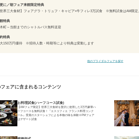
更に／朝フェア来館限定特典
世界三大食材】フォアグラ・トリュフ・キャビア×牛フィレ3万試食 ※無料試食はAM限定
館特典
木町～当館までのシャトルバス無料送迎
約特典
大150万円優待 ※招待人数・時期等により特典は変動します
他のブライダルフェアを探す
のフェアに含まれるコンテンツ
お料理試食(ハーフコース試食)
【AMフェア限定】世界三大食材を贅沢に使用した3万円豪華ハ
ーフコースを無料試食！『エスコフィエ フランス料理コンク
ール』受賞のスターシェフによる本物の味を体験※PMフェア
はデザート試食
模擬挙式