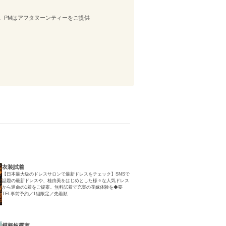
。PMはアフタヌーンティーをご提供
衣装試着
【日本最大級のドレスサロンで最新ドレスをチェック】SNSで
話題の最新ドレスや、桂由美をはじめとした様々な人気ドレス
から運命の1着をご提案。無料試着で充実の花嫁体験を◆要
TEL事前予約／1組限定／先着順
模擬披露宴