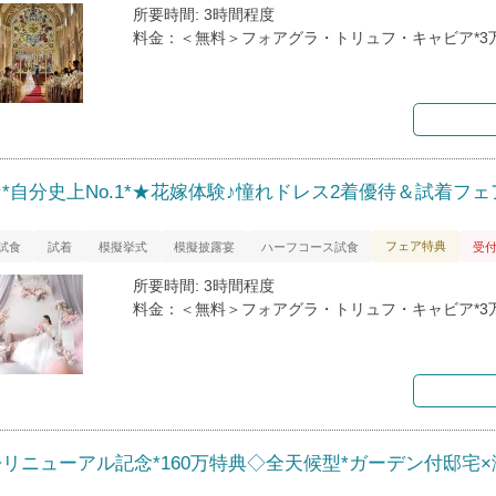
所要時間: 3時間程度
料金：＜無料＞フォアグラ・トリュフ・キャビア*3
*自分史上No.1*★花嫁体験♪憧れドレス2着優待＆試着フェ
フェア特典
試食
試着
模擬挙式
模擬披露宴
ハーフコース試食
受
所要時間: 3時間程度
料金：＜無料＞フォアグラ・トリュフ・キャビア*3
◇リニューアル記念*160万特典◇全天候型*ガーデン付邸宅×