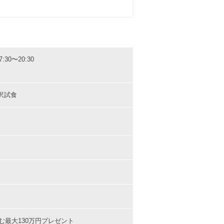
7
8
9
10
11
7:30〜20:30
沢試食
む最大130万円プレゼント