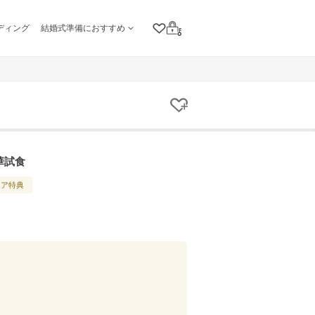
ディング
結婚式準備におすすめ
クリップリスト
ログイン
クリップする
華試食
ェア特典