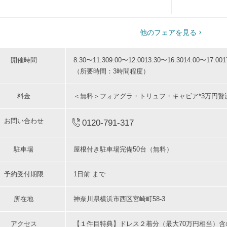
1
2
3
4
5
6
5
6
他のフェアを見る
開催時間
8:30〜11:30
9:00〜12:00
13:30〜16:30
14:00〜17:00
1
（所要時間：3時間程度）
料金
＜無料＞フォアグラ・トリュフ・キャビア*3万円贅
お問い合わせ
0120-791-317
駐車場
屋根付き駐車場完備50台（無料）
予約受付期限
1日前 まで
所在地
神奈川県横浜市西区宮崎町58-3
アクセス
【１件目特典】ドレス２着分（最大70万円相当）含