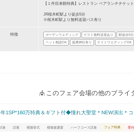
【１件目来館特典】レストラン ペアランチチケット(
JR桜木町駅より徒歩5分
※桜木町駅より無料送迎バス有り
特徴
ガーデンウエディング
ゲスト無料送迎あり
駅徒歩5
ペット相談OK
提携神社有り
ナイトウエディングOK
このフェア会場の他のブライ
◆年1SP*160万特典＆ギフト付◆憧れ大聖堂＊NEW演出＊
フェア特典
試食
試着
模擬挙式
模擬披露宴
ハーフコース試食
受