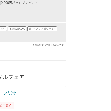
9,000円相当）プレゼント
分以内
和装挙式OK
貸切(フロア貸切含む)
※料金はすべて税込み表示です。
ダルフェア
コース試食
付終了間近