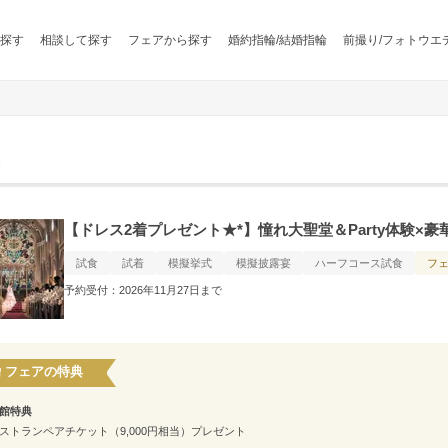
探す
相談して探す
フェアから探す
婚約指輪/結婚指輪
前撮り/フォトウエ
名
【ドレス2着プレゼント★*】憧れ大聖堂＆Party体験×豪
試食
試着
模擬挙式
模擬披露宴
ハーフコース試食
フ
予約受付：2026年11月27日まで
フェアの特典
館特典
ストランペアチケット（9,000円相当）プレゼント