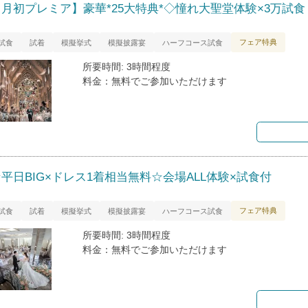
【月初プレミア】豪華*25大特典*◇憧れ大聖堂体験×3万試食
フェア特典
試食
試着
模擬挙式
模擬披露宴
ハーフコース試食
所要時間: 3時間程度
料金：無料でご参加いただけます
平日BIG×ドレス1着相当無料☆会場ALL体験×試食付
フェア特典
試食
試着
模擬挙式
模擬披露宴
ハーフコース試食
所要時間: 3時間程度
料金：無料でご参加いただけます