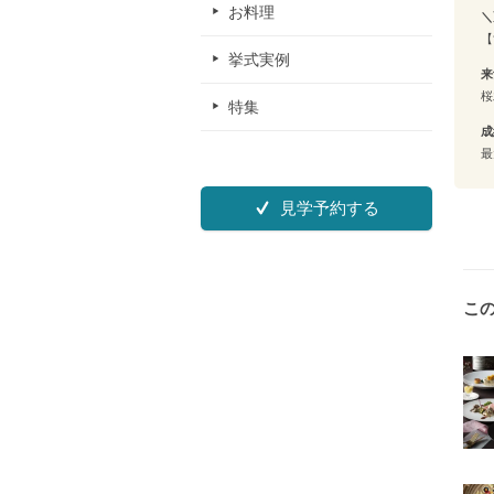
お料理
＼
【
挙式実例
来
桜
特集
成
最
見学予約する
こ