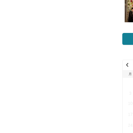
Pr
evi
月
ou
27
s
Mo
3
nth
(20
10
26
17
年
7
24
月)