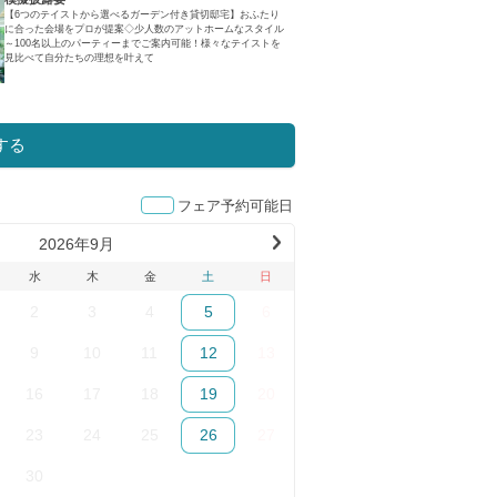
【6つのテイストから選べるガーデン付き貸切邸宅】おふたり
に合った会場をプロが提案◇少人数のアットホームなスタイル
～100名以上のパーティーまでご案内可能！様々なテイストを
見比べて自分たちの理想を叶えて
する
フェア予約可能日
2026年9月
Ne
xt
水
木
金
土
日
Mo
2
3
4
5
6
nth
(20
9
10
11
12
13
26
年
16
17
18
19
20
10
月)
23
24
25
26
27
30
1
2
3
4