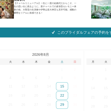
【チャペルリニューアル】一生に一度の結婚式だからこそ、一
生の思い出に残るように。新チャペルでの参加型セレモニー体
験の他、大聖堂の生演奏や伊勢山皇大神宮も見学可能。感動の
瞬間をリアルに体感できる！
このブライダルフェアの予約を
2026年8月
火
水
木
金
土
日
月
火
28
29
30
31
1
2
31
1
4
5
6
7
8
9
7
8
11
12
13
14
15
16
14
15
18
19
20
21
22
23
21
22
25
26
27
28
29
30
28
29