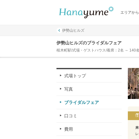
エリアから
伊勢山ヒルズ
伊勢山ヒルズのブライダルフェア
桜木町駅/式場・ゲストハウス/着席：2名 ～ 140
式場トップ
写真
ブライダルフェア
口コミ
来
費用
レ