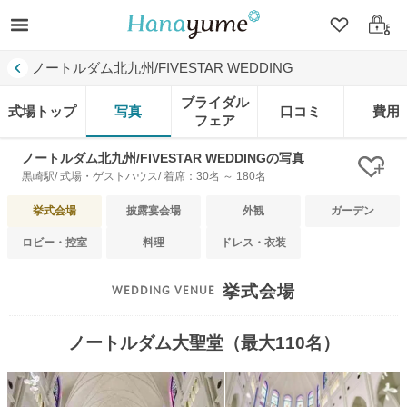
クリップ
ログ
ノートルダム北九州/FIVESTAR WEDDING
ブライダル
式場トップ
写真
口コミ
費用
フェア
ノートルダム北九州/FIVESTAR WEDDINGの写真
クリ
黒崎駅/ 式場・ゲストハウス/ 着席：30名 ～ 180名
挙式会場
披露宴会場
外観
ガーデン
ロビー・控室
料理
ドレス・衣装
挙式会場
ノートルダム大聖堂（最大110名）