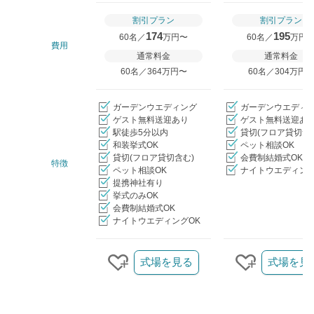
割引プラン
割引プラン
174
195
60名／
万円〜
60名／
万円
費用
通常料金
通常料金
60名／364万円〜
60名／304万円
ガーデンウエディング
ガーデンウエディ
ゲスト無料送迎あり
ゲスト無料送迎あ
駅徒歩5分以内
貸切(フロア貸切含
和装挙式OK
ペット相談OK
貸切(フロア貸切含む)
会費制結婚式OK
特徴
ペット相談OK
ナイトウエディング
提携神社有り
挙式のみOK
会費制結婚式OK
ナイトウエディングOK
クリップ/詳細を見る
式場を見る
式場を見
クリップする
クリップす