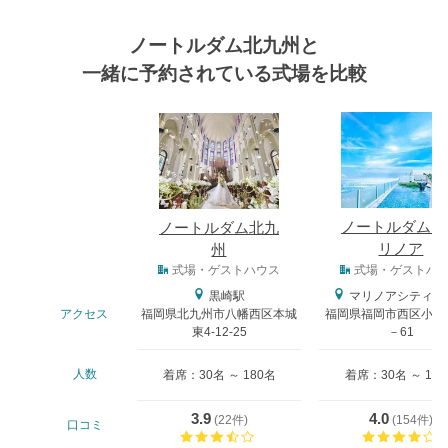
ノートルダム北九州と
一緒に予約されている式場を比較
式場
ノートルダム 
ノートルダム北九
リノア
州
式場タイプ
式場・ゲストハウス
式場・ゲストハ
黒崎駅
マリノアシティ福
アクセス
福岡県北九州市八幡西区本城
福岡県福岡市西区小戸2
東4-12-25
－61
人数
着席：30名 ～ 180名
着席：30名 ～ 18
3.9
4.0
(
22件
)
(
154件
)
口コミ
口コミ評価