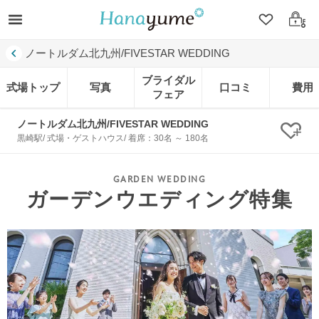
クリップ
ログ
ノートルダム北九州/FIVESTAR WEDDING
ブライダル
式場トップ
写真
口コミ
費用
フェア
ノートルダム北九州/FIVESTAR WEDDING
クリ
黒崎駅/ 式場・ゲストハウス/ 着席：30名 ～ 180名
ガーデンウエディング特集