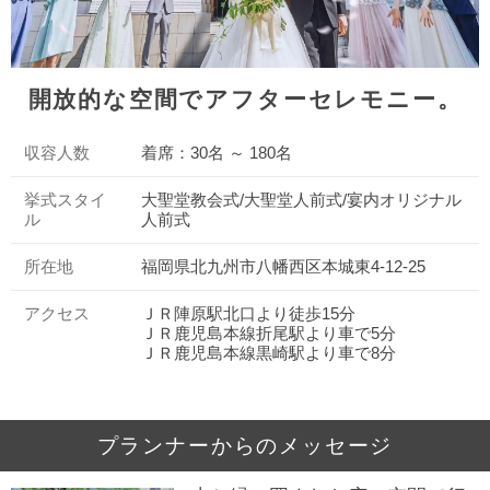
開放的な空間でアフターセレモニー。
収容人数
着席：30名 ～ 180名
挙式スタイ
大聖堂教会式/大聖堂人前式/宴内オリジナル
ル
人前式
所在地
福岡県北九州市八幡西区本城東4-12-25
アクセス
ＪＲ陣原駅北口より徒歩15分
ＪＲ鹿児島本線折尾駅より車で5分
ＪＲ鹿児島本線黒崎駅より車で8分
プランナーからのメッセージ