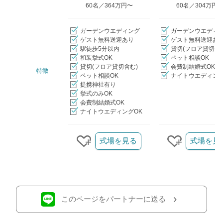
60名／364万円〜
60名／304万円
ガーデンウエディング
ガーデンウエディ
ゲスト無料送迎あり
ゲスト無料送迎あ
駅徒歩5分以内
貸切(フロア貸切含
和装挙式OK
ペット相談OK
貸切(フロア貸切含む)
会費制結婚式OK
特徴
ペット相談OK
ナイトウエディング
提携神社有り
挙式のみOK
会費制結婚式OK
ナイトウエディングOK
クリップ/詳細を見る
式場を見る
式場を見
クリップする
クリップす
このページをパートナーに送る