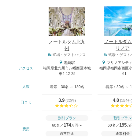
式場
ノートルダム 
ノートルダム北九
リノア
州
式場タイプ
式場・ゲストハウス
式場・ゲストハ
黒崎駅
マリノアシティ福
アクセス
福岡県北九州市八幡西区本城
福岡県福岡市西区小戸2
東4-12-25
－61
人数
着席：30名 ～ 180名
着席：30名 ～ 18
3.9
4.0
(
22件
)
(
154件
)
口コミ
口コミ評価
割引プラン
割引プラン
174
195
60名／
万円〜
60名／
万円
費用
通常料金
通常料金